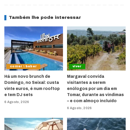
Também lhe pode interessar
comer \ beber
viver
Há um novo brunch de
Margaval convida
Domingo, no Seixal: custa
visitantes a serem
vinte euros, é num rooftop
enólogos por um dia em
e tem DJ sets
Tomar, durante as vindimas
– e com almoço incluído
6 Agosto, 2026
6 Agosto, 2026