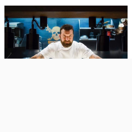
by
O Burger King prepara-se para ter um chef que já foi
detentor de uma estrela Michelin (pelo seu Bistro 100
Maneiras) na cozinha. A parceria entre
Ljubomir
Stanisic e a cadeia de fast-food arranca 24 de Junho.