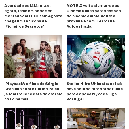
A verdade está lá fora e,
MOTELX volta a juntar-se ao
agora, também pode ser
Cinema Nimas para sessões
montada em LEGO: em Agosto
de cinema à meia-noite: a
chega um set Icons de
próxima é com ‘Terror na
‘Ficheiros Secretos’
Autoestrada’
‘Playback’: o filme de Sérgio
Stellar Nitro Ultimate: esta é
Graciano sobre Carlos Paião
nova bola de futebol da Puma
já tem trailer e data de estreia
para a época 26/27 da Liga
nos cinemas
Portugal