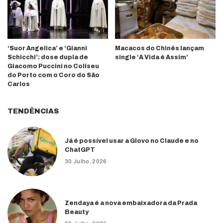
‘Suor Angelica’ e ‘Gianni
Macacos do Chinês lançam
Schicchi’: dose dupla de
single ‘A Vida é Assim’
Giacomo Puccini no Coliseu
do Porto com o Coro do São
Carlos
TENDÊNCIAS
Já é possível usar a Glovo no Claude e no
ChatGPT
30 Julho, 2026
Zendaya é a nova embaixadora da Prada
Beauty