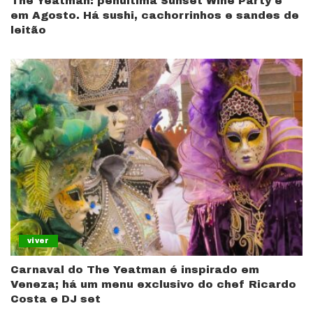
The Yeatman: penúltima Sunset Wine Party é
em Agosto. Há sushi, cachorrinhos e sandes de
leitão
viver
Carnaval do The Yeatman é inspirado em
Veneza; há um menu exclusivo do chef Ricardo
Costa e DJ set