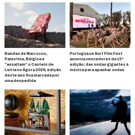
Bandas de Marrocos,
Portuguese Surf Film Fest
Palestina, Bélgica e
anuncia vencedores da 15ª
“assaltam” o Castelo de
edição: das ondas gigantes à
Leiria no Ágora 2026; edição
música para apanhar ondas
deste ano fica marcada por
uma despedida