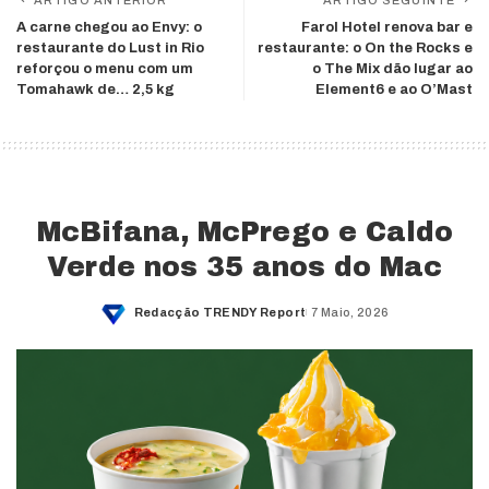
ARTIGO ANTERIOR
ARTIGO SEGUINTE
A carne chegou ao Envy: o
Farol Hotel renova bar e
restaurante do Lust in Rio
restaurante: o On the Rocks e
reforçou o menu com um
o The Mix dão lugar ao
Tomahawk de… 2,5 kg
Element6 e ao O’Mast
McBifana, McPrego e Caldo
Verde nos 35 anos do Mac
Redacção TRENDY Report
7 Maio, 2026
Posted
by