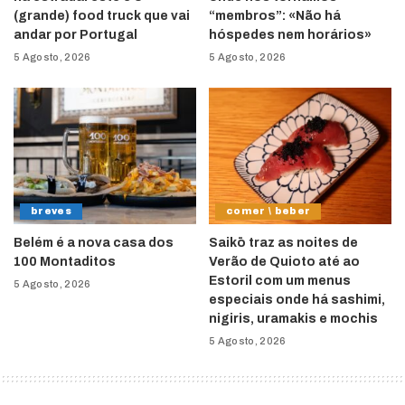
(grande) food truck que vai
“membros”: «Não há
andar por Portugal
hóspedes nem horários»
5 Agosto, 2026
5 Agosto, 2026
breves
comer \ beber
Belém é a nova casa dos
Saikō traz as noites de
100 Montaditos
Verão de Quioto até ao
Estoril com um menus
5 Agosto, 2026
especiais onde há sashimi,
nigiris, uramakis e mochis
5 Agosto, 2026