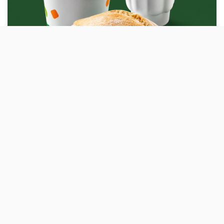
A McDonald’s está a assinalar 35 anos em Portugal com
o regresso de opções inspiradas na gastronomia
nacional. Os restaurantes desta
marca de fast-food
voltaram ter a McBifana com molho à Cervejeira, o
McPrego (com ou sem ovo), a Sopíssima de Caldo
Verde e o Sundae com Ananás dos Açores.
Esta campanha surge com o mote ‘Não há Mac como o
nosso’ e tem como objectivo «destacar a ligação criada