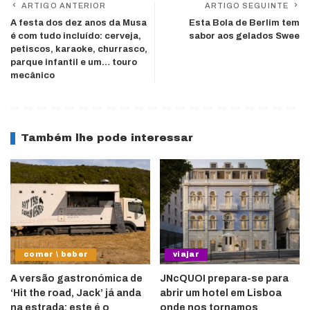
ARTIGO ANTERIOR
ARTIGO SEGUINTE
A festa dos dez anos da Musa
Esta Bola de Berlim tem
é com tudo incluído: cerveja,
sabor aos gelados Swee
petiscos, karaoke, churrasco,
parque infantil e um… touro
mecânico
Também lhe pode interessar
comer \ beber
viajar
A versão gastronómica de
JNcQUOI prepara-se para
‘Hit the road, Jack’ já anda
abrir um hotel em Lisboa
na estrada: este é o
onde nos tornamos