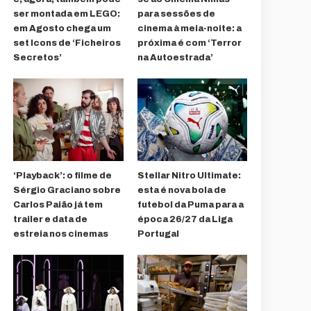
ser montada em LEGO:
para sessões de
em Agosto chega um
cinema à meia-noite: a
set Icons de ‘Ficheiros
próxima é com ‘Terror
Secretos’
na Autoestrada’
‘Playback’: o filme de
Stellar Nitro Ultimate:
Sérgio Graciano sobre
esta é nova bola de
Carlos Paião já tem
futebol da Puma para a
trailer e data de
época 26/27 da Liga
estreia nos cinemas
Portugal