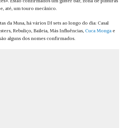
es». Estão confirmados um glitter bar, zona de pinturas
l e, até, um touro mecânico.
tas da Musa, há vários DJ sets ao longo do dia: Casal
ters, Rebuliço, Baileia, Más Influências,
Cuca Monga
e
 são alguns dos nomes confirmados.