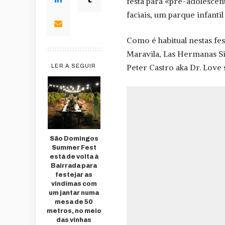
festa para «pré-adolescent
faciais, um parque infanti
Como é habitual nestas fes
Maravila, Las Hermanas Sis
Peter Castro aka Dr. Love
LER A SEGUIR
São Domingos
Summer Fest
está de volta à
Bairrada para
festejar as
vindimas com
um jantar numa
mesa de 50
metros, no meio
das vinhas