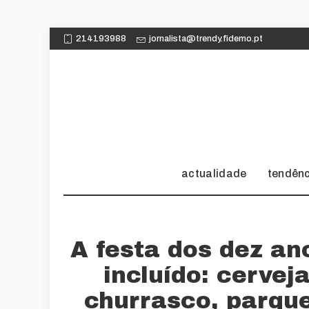
214193988
jornalista@trendy.fidemo.pt
actualidade
tendên
A festa dos dez a
incluído: cervej
churrasco, parque