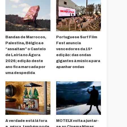
Bandas de Marrocos,
Portuguese Surf Film
Palestina, Bélgica e
Fest anuncia
“assaltam” o Castelo
vencedores da 15ª
de Leiria no Ágora
edição: das ondas
2026; edição deste
gigantes à música para
ano fica marcada por
apanhar ondas
uma despedida
A verdade está lá fora
MOTELX volta a juntar-
e, agora, também pode
se ao Cinema Nimas