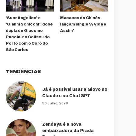
‘Suor Angelica’ e
Macacos do Chinês
‘Gianni Schicchi’: dose
lançam single ‘A Vida é
dupla de Giacomo
Assim’
Puccini no Coliseu do
Porto com o Coro do
São Carlos
TENDÊNCIAS
Já é possível usar a Glovo no
Claude e no ChatGPT
30 Julho, 2026
Zendaya é a nova
embaixadora da Prada