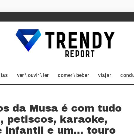
cias
ver \ ouvir \ ler
comer \ beber
viajar
condu
nos da Musa é com tudo
a, petiscos, karaoke,
 infantil e um… touro