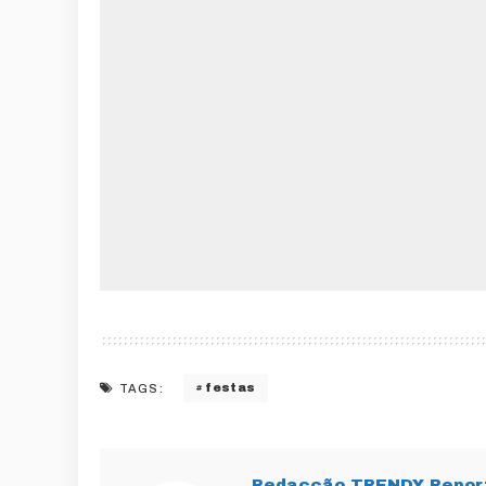
festas
TAGS:
Redacção TRENDY Repor