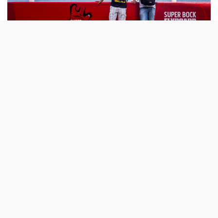
Foi em Dezembro de 2017 que a organização
do Super Bock Super Rock revelou os
primeiros cabeças de cartaz. Os The XX
actuam precisamente hoje no Palco Super
Bock. Mas há muito mais para ver.
A 24.ª edição do Super Bock Super Rock está, mais uma
vez, de regresso ao Parque das Nações. Depois do
Rock
in Rio
e dos
NOS Alive
, o SBSR é o terceiro grande
festival de Verão a decorrer em Lisboa, durante três
dias: 19, 20 e 21 de Julho.
Este ano os cabeças de cartaz, que tocam sempre no