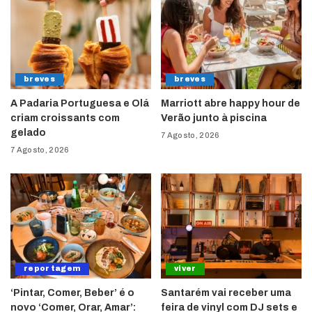
breves
breves
A Padaria Portuguesa e Olá
Marriott abre happy hour de
criam croissants com
Verão junto à piscina
gelado
7 Agosto, 2026
7 Agosto, 2026
reportagem
viver
‘Pintar, Comer, Beber’ é o
Santarém vai receber uma
novo ‘Comer, Orar, Amar’:
feira de vinyl com DJ sets e