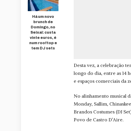
Há um novo
brunch de
Domingo, no
Seixal: custa
vinte euros, é
num rooftop e
tem DJ sets
Desta vez, a celebração te
longo do dia, entre as 14 h
e espaços comerciais da z
No alinhamento musical da
Monday, Sallim, Chinaskee
Brandos Costumes (DJ Set)
Povo de Castro D’Aire.