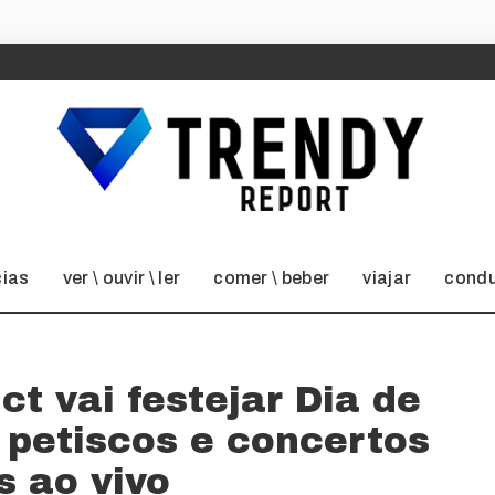
cias
ver \ ouvir \ ler
comer \ beber
viajar
condu
ct vai festejar Dia de
 petiscos e concertos
s ao vivo