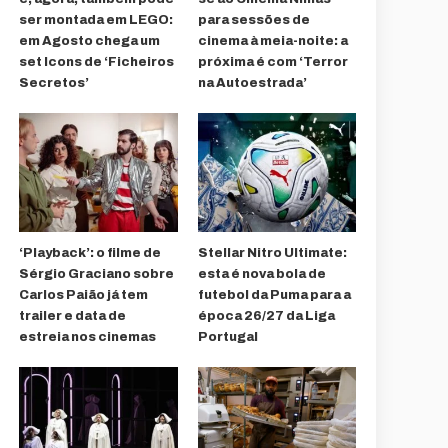
ser montada em LEGO:
para sessões de
em Agosto chega um
cinema à meia-noite: a
set Icons de ‘Ficheiros
próxima é com ‘Terror
Secretos’
na Autoestrada’
‘Playback’: o filme de
Stellar Nitro Ultimate:
Sérgio Graciano sobre
esta é nova bola de
Carlos Paião já tem
futebol da Puma para a
trailer e data de
época 26/27 da Liga
estreia nos cinemas
Portugal