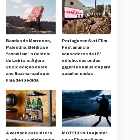
Bandas de Marrocos,
Portuguese Surf Film
Palestina, Bélgica e
Fest anuncia
“assaltam” o Castelo
vencedores da 15ª
de Leiria no Ágora
edição: das ondas
2026; edição deste
gigantes à música para
ano fica marcada por
apanhar ondas
uma despedida
A verdade está lá fora
MOTELX volta a juntar-
e, agora, também pode
se ao Cinema Nimas