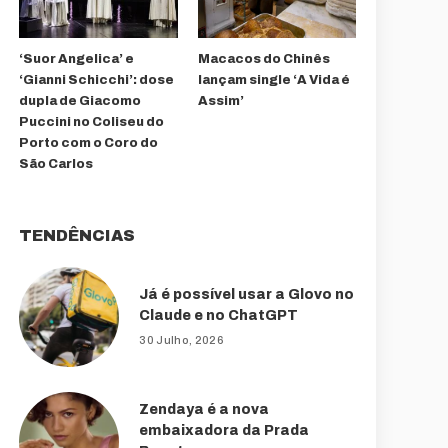
‘Suor Angelica’ e
Macacos do Chinês
‘Gianni Schicchi’: dose
lançam single ‘A Vida é
dupla de Giacomo
Assim’
Puccini no Coliseu do
Porto com o Coro do
São Carlos
TENDÊNCIAS
Já é possível usar a Glovo no
Claude e no ChatGPT
30 Julho, 2026
Zendaya é a nova
embaixadora da Prada