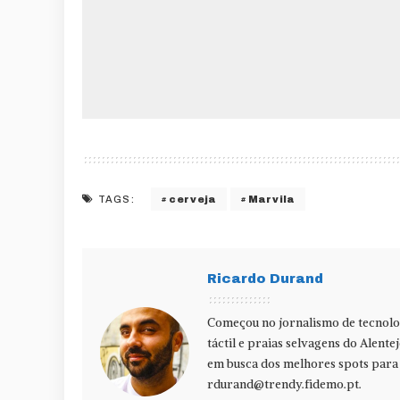
cerveja
Marvila
TAGS:
Ricardo Durand
Começou no jornalismo de tecnolog
táctil e praias selvagens do Alente
em busca dos melhores spots para f
rdurand@trendy.fidemo.pt
.