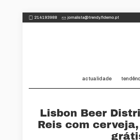
214193988
jornalista@trendy.fidemo.pt
actualidade
tendên
Lisbon Beer Distri
Reis com cerveja,
gráti