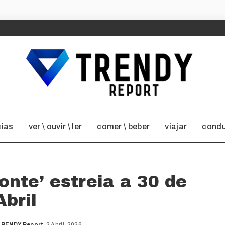
cias
ver \ ouvir \ ler
comer \ beber
viajar
condu
ronte’ estreia a 30 de
Abril
TRENDY Report
2 Abril, 2026