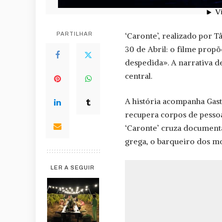
PARTILHAR
‘Caronte’, realizado por 
30 de Abril: o filme propõ
despedida». A narrativa 
central.
A história acompanha Gast
recupera corpos de pessoa
‘Caronte’ cruza documentá
grega, o barqueiro dos mo
LER A SEGUIR