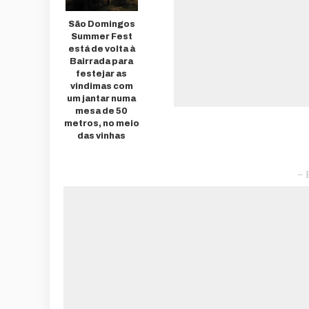
São Domingos
Summer Fest
está de volta à
Bairrada para
festejar as
vindimas com
um jantar numa
mesa de 50
metros, no meio
das vinhas
– 