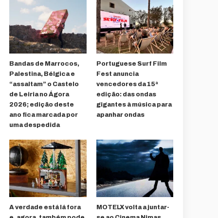
Bandas de Marrocos,
Portuguese Surf Film
Palestina, Bélgica e
Fest anuncia
“assaltam” o Castelo
vencedores da 15ª
de Leiria no Ágora
edição: das ondas
2026; edição deste
gigantes à música para
ano fica marcada por
apanhar ondas
uma despedida
A verdade está lá fora
MOTELX volta a juntar-
e, agora, também pode
se ao Cinema Nimas