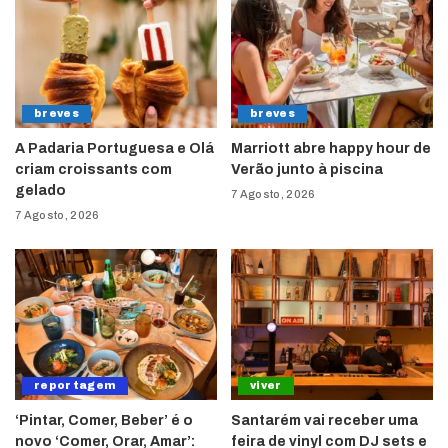
breves
breves
A Padaria Portuguesa e Olá
Marriott abre happy hour de
criam croissants com
Verão junto à piscina
gelado
7 Agosto, 2026
7 Agosto, 2026
reportagem
viver
‘Pintar, Comer, Beber’ é o
Santarém vai receber uma
novo ‘Comer, Orar, Amar’:
feira de vinyl com DJ sets e