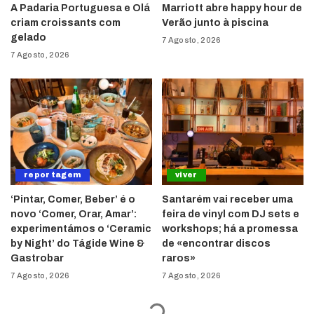
A Padaria Portuguesa e Olá
Marriott abre happy hour de
criam croissants com
Verão junto à piscina
gelado
7 Agosto, 2026
7 Agosto, 2026
reportagem
viver
‘Pintar, Comer, Beber’ é o
Santarém vai receber uma
novo ‘Comer, Orar, Amar’:
feira de vinyl com DJ sets e
experimentámos o ‘Ceramic
workshops; há a promessa
by Night’ do Tágide Wine &
de «encontrar discos
Gastrobar
raros»
7 Agosto, 2026
7 Agosto, 2026