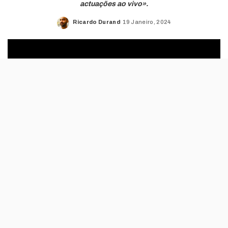
actuações ao vivo».
Ricardo Durand
19 Janeiro, 2024
Posted
by
A Shrek Rave, uma festa criada no Reino
Unido, chega a Portugal em Março e promete
transportar os fãs desta animação para o
universo da personagem criada pela
DreamWorks.