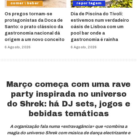
comer \ beber
reportagem
Os pregos tornam-se
Dia de Piscina do Tivoli:
protagonistas da Doca de
estivemos num verdadeiro
Santo: o prato clássico da
oásis de Lisboa com um
gastronomia nacional dá
pool bar onde a
origem a um novo conceito
gastronomia é rainha
6 Agosto, 2026
6 Agosto, 2026
Março começa com uma rave
party inspirada no universo
do Shrek: há DJ sets, jogos e
bebidas temáticas
A organização fala numa «extravagância» que «combina a
magia do universo Shrek com música de dança electrizante e