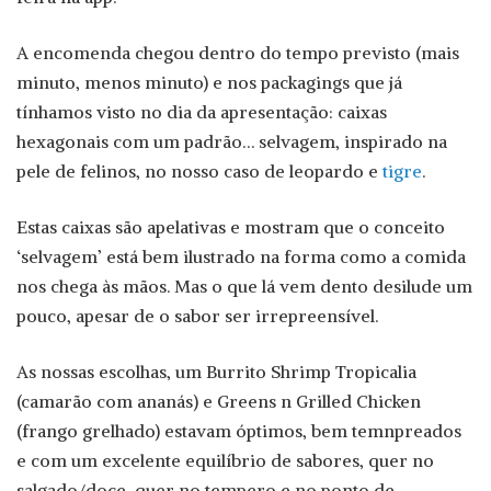
A encomenda chegou dentro do tempo previsto (mais
minuto, menos minuto) e nos packagings que já
tínhamos visto no dia da apresentação: caixas
hexagonais com um padrão… selvagem, inspirado na
pele de felinos, no nosso caso de leopardo e
tigre
.
Estas caixas são apelativas e mostram que o conceito
‘selvagem’ está bem ilustrado na forma como a comida
nos chega às mãos. Mas o que lá vem dento desilude um
pouco, apesar de o sabor ser irrepreensível.
As nossas escolhas, um Burrito Shrimp Tropicalia
(camarão com ananás) e Greens n Grilled Chicken
(frango grelhado) estavam óptimos, bem temnpreados
e com um excelente equilíbrio de sabores, quer no
salgado/doce, quer no tempero e no ponto de