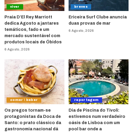
viver
breves
Praia D’El Rey Marriott
Ericeira Surf Clube anuncia
dedica Agosto a jantares
duas provas de mar
temáticos, fado e um
6 Agosto, 2026
mercado sustentável com
produtos locais de Óbidos
6 Agosto, 2026
comer \ beber
reportagem
Os pregos tornam-se
Dia de Piscina do Tivoli:
protagonistas da Doca de
estivemos num verdadeiro
Santo: o prato clássico da
oásis de Lisboa com um
gastronomia nacional dá
pool bar onde a