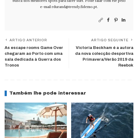
busca dos melhores spots para fazer surf. Pode falar com ele pelo
e-mail
rdurand@trendy.fidemo.pt
.
ARTIGO ANTERIOR
ARTIGO SEGUINTE
As escape rooms Game Over
Victoria Beckham é a autora
chegaram ao Porto com uma
da nova colecção desportiva
sala dedicada à Guerra dos
Primavera/Verão 2019 da
Tronos
Reebok
Também lhe pode interessar