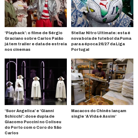
‘Playback’: o filme de Sérgio
Stellar Nitro Ultimate: esta é
Graciano sobre Carlos Paião
nova bola de futebol da Puma
já tem trailer e data de estreia
para a época 26/27 da Liga
nos cinemas
Portugal
‘Suor Angelica’ e ‘Gianni
Macacos do Chinês lançam
Schicchi’: dose dupla de
single ‘A Vida é Assim’
Giacomo Puccini no Coliseu
do Porto com o Coro do São
Carlos