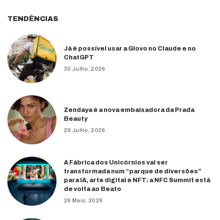
TENDÊNCIAS
Já é possível usar a Glovo no Claude e no
ChatGPT
30 Julho, 2026
Zendaya é a nova embaixadora da Prada
Beauty
29 Julho, 2026
A Fábrica dos Unicórnios vai ser
transformada num “parque de diversões”
para IA, arte digital e NFT: a NFC Summit está
de volta ao Beato
26 Maio, 2026