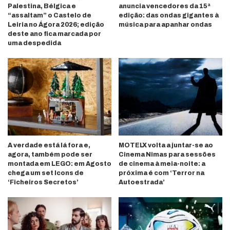
Palestina, Bélgica e
anuncia vencedores da 15ª
“assaltam” o Castelo de
edição: das ondas gigantes à
Leiria no Ágora 2026; edição
música para apanhar ondas
deste ano fica marcada por
uma despedida
A verdade está lá fora e,
MOTELX volta a juntar-se ao
agora, também pode ser
Cinema Nimas para sessões
montada em LEGO: em Agosto
de cinema à meia-noite: a
chega um set Icons de
próxima é com ‘Terror na
‘Ficheiros Secretos’
Autoestrada’