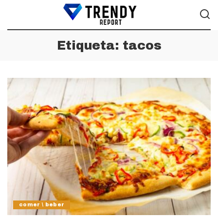
Etiqueta:
tacos
comer \ beber