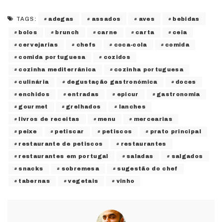
adegas
assados
aves
bebidas
TAGS:
bolos
brunch
carne
carta
ceia
cervejarias
chefs
coca-cola
comida
comida portuguesa
cozidos
cozinha mediterrânica
cozinha portuguesa
culinária
degustação gastronómica
doces
enchidos
entradas
epicur
gastronomia
gourmet
grelhados
lanches
livros de receitas
menu
mercearias
peixe
petiscar
petiscos
prato principal
restaurante de petiscos
restaurantes
restaurantes em portugal
saladas
salgados
snacks
sobremesa
sugestão do chef
tabernas
vegetais
vinho