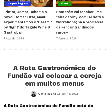
reportagem
viver
‘Pintar, Comer, Beber’ é o
Santarém vai receber uma
novo ‘Comer, Orar, Amar’:
feira de vinyl com DJ sets e
experimentámos o ‘Ceramic
workshops; há a promessa
by Night’ do Tágide Wine &
de «encontrar discos
Gastrobar
raros»
7 Agosto, 2026
7 Agosto, 2026
A Rota Gastronómica do
Fundão vai colocar a cereja
em muitos menus
Cátia Rocha
15 Junho, 2016
Posted
by
A Rota Gastronómica do Fundão está de