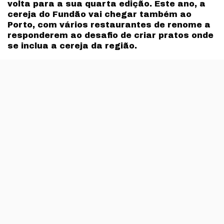
volta para a sua quarta edição. Este ano, a
cereja do Fundão vai chegar também ao
Porto, com vários restaurantes de renome a
responderem ao desafio de criar pratos onde
se inclua a cereja da região.
Entre os dias 17 de Junho e 3 de Julho, vários
restaurantes de Lisboa e do Porto vão ter à prova as
criações, que contam com este fruto em entradas,
pratos principais, sobremesas ou cocktails. Outra das
novidades é o convite a pasteleiros nacionais para
entrar nest rota, com nomes como Francisco Siopa,
Joaquim Sousa ou Francisco Gomes.
Em Lisboa, participam nesta rota os restaurantes
Eleven, Tasca da Esquina, Cantinho do Avillez, Loco,
Chapitô à Mesa, Taberna da Rua das Flores, Boi Cavalo,
Sushic Chiado, Ibo Mar, Lisboeta, Laurentina – O Rei do