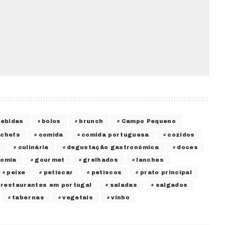
bebidas
bolos
brunch
Campo Pequeno
chefs
comida
comida portuguesa
cozidos
culinária
degustação gastronómica
doces
nomia
gourmet
grelhados
lanches
peixe
petiscar
petiscos
prato principal
restaurantes em portugal
saladas
salgados
tabernas
vegetais
vinho