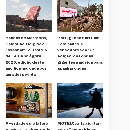
Bandas de Marrocos,
Portuguese Surf Film
Palestina, Bélgica e
Fest anuncia
“assaltam” o Castelo
vencedores da 15ª
de Leiria no Ágora
edição: das ondas
2026; edição deste
gigantes à música para
ano fica marcada por
apanhar ondas
uma despedida
A verdade está lá fora
MOTELX volta a juntar-
e, agora, também pode
se ao Cinema Nimas