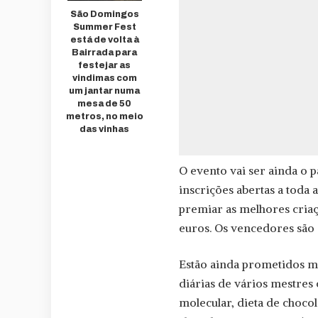
São Domingos
Summer Fest
está de volta à
Bairrada para
festejar as
vindimas com
um jantar numa
mesa de 50
metros, no meio
das vinhas
O evento vai ser ainda o 
inscrições abertas a toda
premiar as melhores criaç
euros. Os vencedores são 
Estão ainda prometidos 
diárias de vários mestres
molecular, dieta de choco