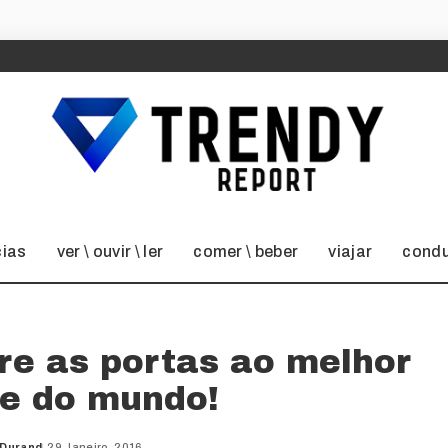
cias
ver \ ouvir \ ler
comer \ beber
viajar
condu
e as portas ao melhor
te do mundo!
 Durand
29 Janeiro, 2016