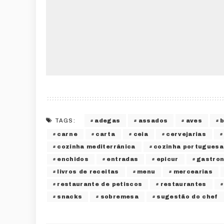
adegas
assados
aves
TAGS:
carne
carta
ceia
cervejarias
cozinha mediterrânica
cozinha portuguesa
enchidos
entradas
epicur
gastro
livros de receitas
menu
mercearias
restaurante de petiscos
restaurantes
snacks
sobremesa
sugestão do chef