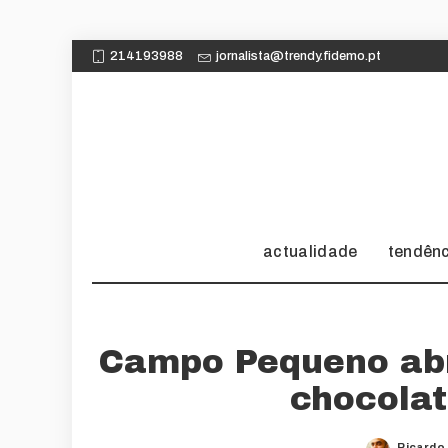
214193988
jornalista@trendy.fidemo.pt
actualidade
tendên
Campo Pequeno abr
chocola
Ricardo