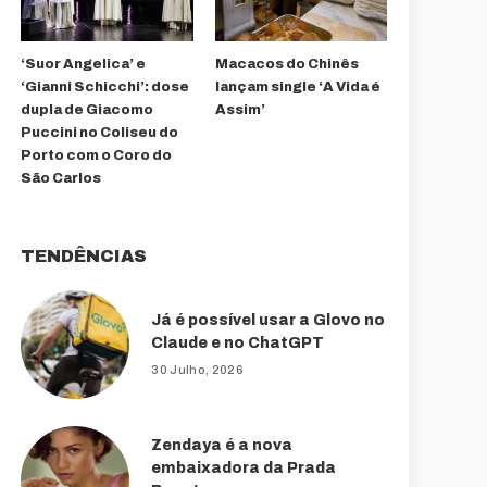
‘Suor Angelica’ e
Macacos do Chinês
‘Gianni Schicchi’: dose
lançam single ‘A Vida é
dupla de Giacomo
Assim’
Puccini no Coliseu do
Porto com o Coro do
São Carlos
TENDÊNCIAS
Já é possível usar a Glovo no
Claude e no ChatGPT
30 Julho, 2026
Zendaya é a nova
embaixadora da Prada