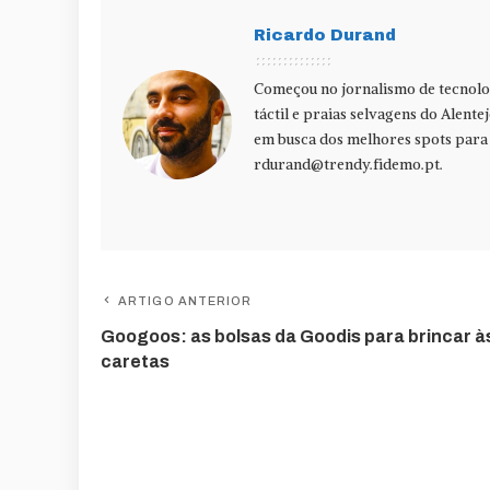
Ricardo Durand
Começou no jornalismo de tecnolog
táctil e praias selvagens do Alente
em busca dos melhores spots para f
rdurand@trendy.fidemo.pt
.
ARTIGO ANTERIOR
Googoos: as bolsas da Goodis para brincar à
caretas