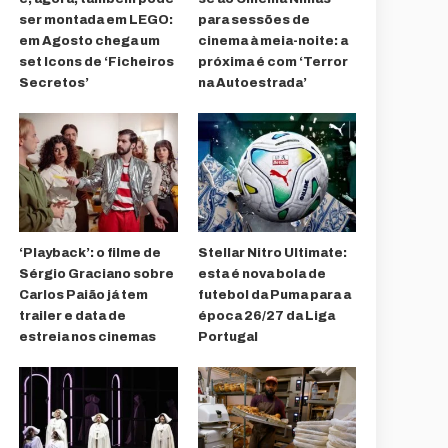
ser montada em LEGO:
para sessões de
em Agosto chega um
cinema à meia-noite: a
set Icons de ‘Ficheiros
próxima é com ‘Terror
Secretos’
na Autoestrada’
‘Playback’: o filme de
Stellar Nitro Ultimate:
Sérgio Graciano sobre
esta é nova bola de
Carlos Paião já tem
futebol da Puma para a
trailer e data de
época 26/27 da Liga
estreia nos cinemas
Portugal