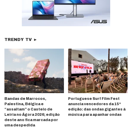
TRENDY TV ►
Bandas de Marrocos,
Portuguese Surf Film Fest
Palestina, Bélgica e
anuncia vencedores da 15ª
“assaltam” o Castelo de
edição: das ondas gigantes à
Leiria no Ágora 2026; edição
música para apanhar ondas
deste ano fica marcada por
uma despedida