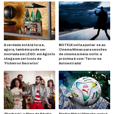
A verdade está lá fora e,
MOTELX volta a juntar-se ao
agora, também pode ser
Cinema Nimas para sessões
montada em LEGO: em Agosto
de cinema à meia-noite: a
chega um set Icons de
próxima é com ‘Terror na
‘Ficheiros Secretos’
Autoestrada’