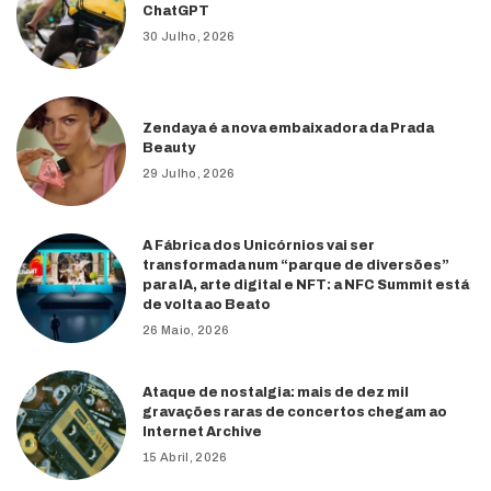
ChatGPT
30 Julho, 2026
Zendaya é a nova embaixadora da Prada
Beauty
29 Julho, 2026
A Fábrica dos Unicórnios vai ser
transformada num “parque de diversões”
para IA, arte digital e NFT: a NFC Summit está
de volta ao Beato
26 Maio, 2026
Ataque de nostalgia: mais de dez mil
gravações raras de concertos chegam ao
Internet Archive
15 Abril, 2026