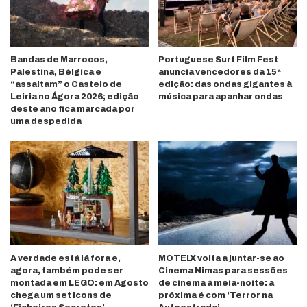
Bandas de Marrocos,
Portuguese Surf Film Fest
Palestina, Bélgica e
anuncia vencedores da 15ª
“assaltam” o Castelo de
edição: das ondas gigantes à
Leiria no Ágora 2026; edição
música para apanhar ondas
deste ano fica marcada por
uma despedida
A verdade está lá fora e,
MOTELX volta a juntar-se ao
agora, também pode ser
Cinema Nimas para sessões
montada em LEGO: em Agosto
de cinema à meia-noite: a
chega um set Icons de
próxima é com ‘Terror na