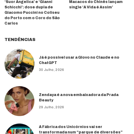
‘Suor Angelica’ e ‘Gianni
Macacos do Chinês lançam
Schicchi’: dose dupla de
single ‘A Vida é Assim’
Giacomo Puccini no Coliseu
do Porto com o Coro do São
Carlos
TENDÊNCIAS
Já é possível usar a Glovo no Claude e no
ChatGPT
30 Julho, 2026
Zendaya é a nova embaixadora da Prada
Beauty
29 Julho, 2026
A Fábrica dos Unicórnios vai ser
transformada num “parque de diversões”