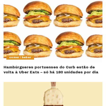
comer \ beber
Hambúrgueres portuenses do Curb estão de
volta à Uber Eats – só há 180 unidades por dia