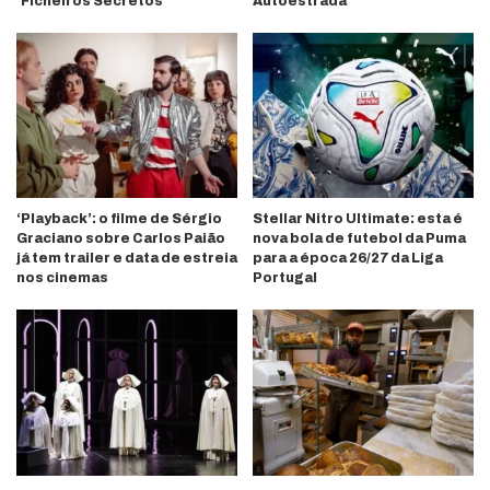
‘Ficheiros Secretos’
Autoestrada’
‘Playback’: o filme de Sérgio
Stellar Nitro Ultimate: esta é
Graciano sobre Carlos Paião
nova bola de futebol da Puma
já tem trailer e data de estreia
para a época 26/27 da Liga
nos cinemas
Portugal