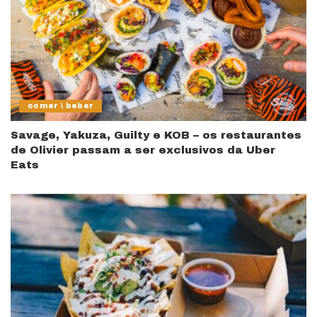
comer \ beber
Savage, Yakuza, Guilty e KOB – os restaurantes
de Olivier passam a ser exclusivos da Uber
Eats