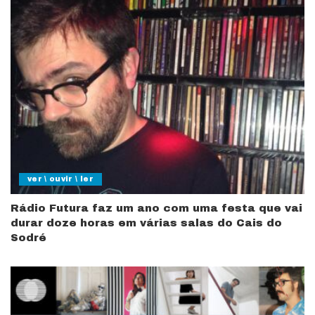
ver \ ouvir \ ler
Rádio Futura faz um ano com uma festa que vai
durar doze horas em várias salas do Cais do
Sodré