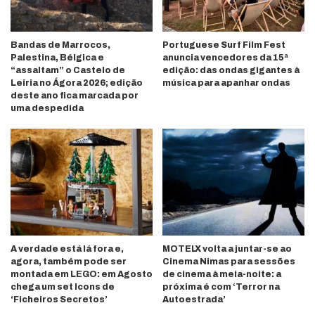
Bandas de Marrocos,
Portuguese Surf Film Fest
Palestina, Bélgica e
anuncia vencedores da 15ª
“assaltam” o Castelo de
edição: das ondas gigantes à
Leiria no Ágora 2026; edição
música para apanhar ondas
deste ano fica marcada por
uma despedida
A verdade está lá fora e,
MOTELX volta a juntar-se ao
agora, também pode ser
Cinema Nimas para sessões
montada em LEGO: em Agosto
de cinema à meia-noite: a
chega um set Icons de
próxima é com ‘Terror na
‘Ficheiros Secretos’
Autoestrada’