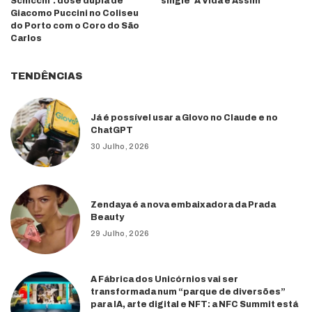
Schicchi’: dose dupla de
single ‘A Vida é Assim’
Giacomo Puccini no Coliseu
do Porto com o Coro do São
Carlos
TENDÊNCIAS
Já é possível usar a Glovo no Claude e no
ChatGPT
30 Julho, 2026
Zendaya é a nova embaixadora da Prada
Beauty
29 Julho, 2026
A Fábrica dos Unicórnios vai ser
transformada num “parque de diversões”
para IA, arte digital e NFT: a NFC Summit está