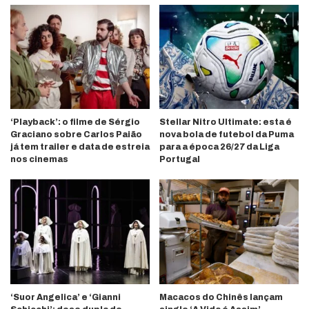
‘Playback’: o filme de Sérgio
Stellar Nitro Ultimate: esta é
Graciano sobre Carlos Paião
nova bola de futebol da Puma
já tem trailer e data de estreia
para a época 26/27 da Liga
nos cinemas
Portugal
‘Suor Angelica’ e ‘Gianni
Macacos do Chinês lançam