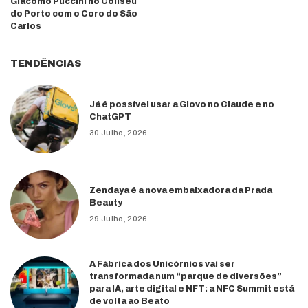
Giacomo Puccini no Coliseu
do Porto com o Coro do São
Carlos
TENDÊNCIAS
Já é possível usar a Glovo no Claude e no
ChatGPT
30 Julho, 2026
Zendaya é a nova embaixadora da Prada
Beauty
29 Julho, 2026
A Fábrica dos Unicórnios vai ser
transformada num “parque de diversões”
para IA, arte digital e NFT: a NFC Summit está
de volta ao Beato