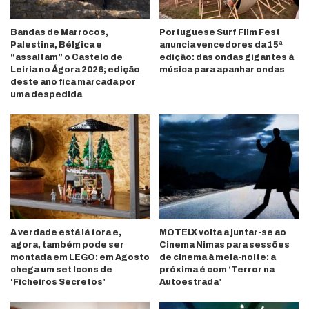
Bandas de Marrocos,
Portuguese Surf Film Fest
Palestina, Bélgica e
anuncia vencedores da 15ª
“assaltam” o Castelo de
edição: das ondas gigantes à
Leiria no Ágora 2026; edição
música para apanhar ondas
deste ano fica marcada por
uma despedida
A verdade está lá fora e,
MOTELX volta a juntar-se ao
agora, também pode ser
Cinema Nimas para sessões
montada em LEGO: em Agosto
de cinema à meia-noite: a
chega um set Icons de
próxima é com ‘Terror na
‘Ficheiros Secretos’
Autoestrada’