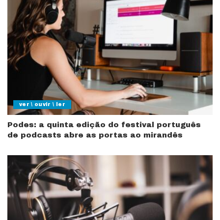
ver \ ouvir \ ler
Podes: a quinta edição do festival português
de podcasts abre as portas ao mirandês