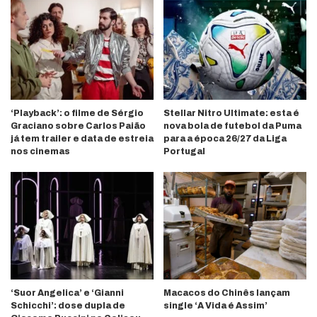
‘Playback’: o filme de Sérgio
Stellar Nitro Ultimate: esta é
Graciano sobre Carlos Paião
nova bola de futebol da Puma
já tem trailer e data de estreia
para a época 26/27 da Liga
nos cinemas
Portugal
‘Suor Angelica’ e ‘Gianni
Macacos do Chinês lançam
Schicchi’: dose dupla de
single ‘A Vida é Assim’