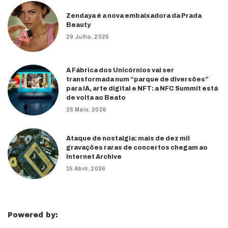
Zendaya é a nova embaixadora da Prada
Beauty
29 Julho, 2026
A Fábrica dos Unicórnios vai ser
transformada num “parque de diversões”
para IA, arte digital e NFT: a NFC Summit está
de volta ao Beato
26 Maio, 2026
Ataque de nostalgia: mais de dez mil
gravações raras de concertos chegam ao
Internet Archive
15 Abril, 2026
Powered by: