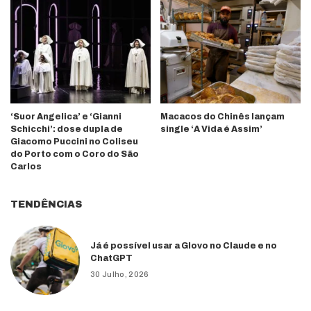
‘Suor Angelica’ e ‘Gianni
Macacos do Chinês lançam
Schicchi’: dose dupla de
single ‘A Vida é Assim’
Giacomo Puccini no Coliseu
do Porto com o Coro do São
Carlos
TENDÊNCIAS
Já é possível usar a Glovo no Claude e no
ChatGPT
30 Julho, 2026