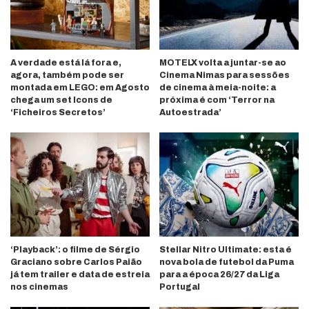
A verdade está lá fora e,
MOTELX volta a juntar-se ao
agora, também pode ser
Cinema Nimas para sessões
montada em LEGO: em Agosto
de cinema à meia-noite: a
chega um set Icons de
próxima é com ‘Terror na
‘Ficheiros Secretos’
Autoestrada’
‘Playback’: o filme de Sérgio
Stellar Nitro Ultimate: esta é
Graciano sobre Carlos Paião
nova bola de futebol da Puma
já tem trailer e data de estreia
para a época 26/27 da Liga
nos cinemas
Portugal