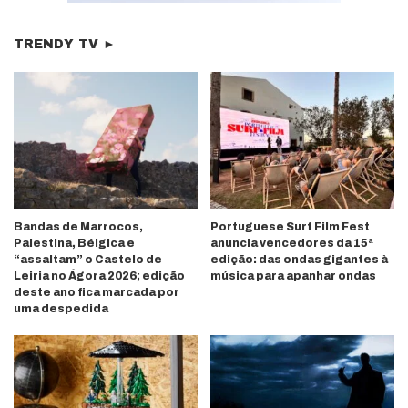
TRENDY TV ►
Bandas de Marrocos,
Portuguese Surf Film Fest
Palestina, Bélgica e
anuncia vencedores da 15ª
“assaltam” o Castelo de
edição: das ondas gigantes à
Leiria no Ágora 2026; edição
música para apanhar ondas
deste ano fica marcada por
uma despedida