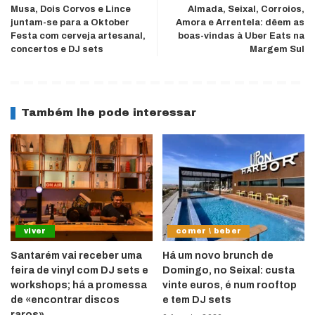
Musa, Dois Corvos e Lince
Almada, Seixal, Corroios,
juntam-se para a Oktober
Amora e Arrentela: dêem as
Festa com cerveja artesanal,
boas-vindas à Uber Eats na
concertos e DJ sets
Margem Sul
Também lhe pode interessar
viver
comer \ beber
Santarém vai receber uma
Há um novo brunch de
feira de vinyl com DJ sets e
Domingo, no Seixal: custa
workshops; há a promessa
vinte euros, é num rooftop
de «encontrar discos
e tem DJ sets
raros»