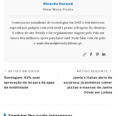
Ricardo Durand
View More Posts
Começou no jornalismo de tecnologias em 2005 e tem interesse
especial por gadgets com ecrã táctil e praias selvagens do Alentejo.
É editor do site Trendy e faz regularmente viagens pelo País em
busca dos melhores spots para fazer surf. Pode falar com ele pelo
e-mail
rdurand@trendy.fidemo.pt
.
ARTIGO ANTERIOR
ARTIGO SEGUINTE
Sondagem: 83% quer
Jamie’s Italian abriu de
aprovação de lei para de apps
surpresa: já podemos comer
de mobilidade
pizzas e massas de Jamie
Oliver em Lisboa
Também lhe pode interessar