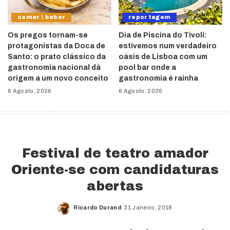
comer \ beber
reportagem
Os pregos tornam-se
Dia de Piscina do Tivoli:
protagonistas da Doca de
estivemos num verdadeiro
Santo: o prato clássico da
oásis de Lisboa com um
gastronomia nacional dá
pool bar onde a
origem a um novo conceito
gastronomia é rainha
6 Agosto, 2026
6 Agosto, 2026
Festival de teatro amador
Oriente-se com candidaturas
abertas
Ricardo Durand
31 Janeiro, 2018
Posted
by