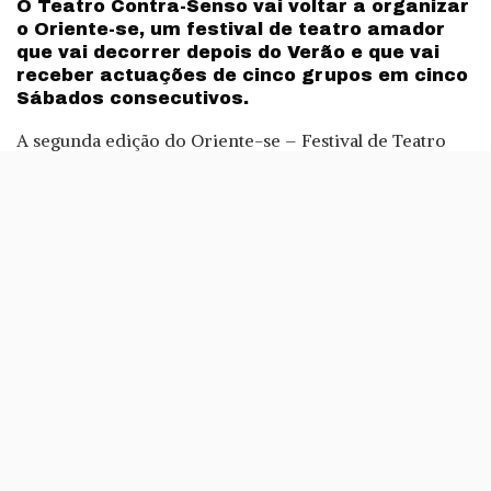
O Teatro Contra-Senso vai voltar a organizar
o Oriente-se, um festival de teatro amador
que vai decorrer depois do Verão e que vai
receber actuações de cinco grupos em cinco
Sábados consecutivos.
A segunda edição do Oriente-se – Festival de Teatro
Amador já tem data marcada: 6 de Outubro a 3 de
Novembro, em
Marvila
. Nesta edição, o Teatro Contra-
Senso, desafia os grupos de teatro amador a
inscreverem-se para ocuparem os cinco lugares
disponíveis para as actuações.
Durante todo o mês de Fevereiro vão estar abertas as
candidaturas no site
contrasenso.com
, site onde estão
também o Regulamento e as Condições de Admissão.
Para informações pode ser usado o email
geral@contrasenso.com
.