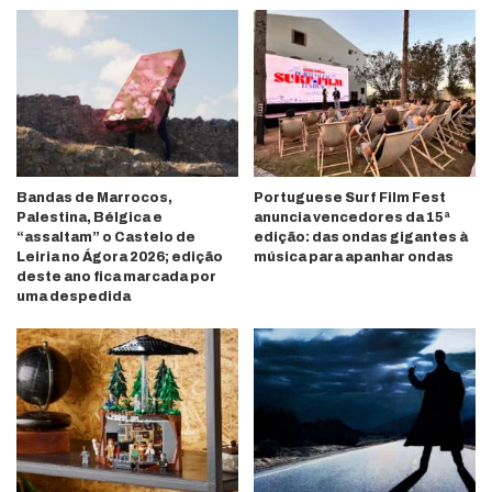
Bandas de Marrocos,
Portuguese Surf Film Fest
Palestina, Bélgica e
anuncia vencedores da 15ª
“assaltam” o Castelo de
edição: das ondas gigantes à
Leiria no Ágora 2026; edição
música para apanhar ondas
deste ano fica marcada por
uma despedida