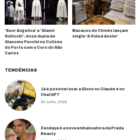
‘Suor Angelica’ e ‘Gianni
Macacos do Chinês lançam
Schicchi’: dose dupla de
single ‘A Vida é Assim’
Giacomo Puccini no Coliseu
do Porto com o Coro do São
Carlos
TENDÊNCIAS
Já é possível usar a Glovo no Claude e no
ChatGPT
30 Julho, 2026
Zendaya é a nova embaixadora da Prada
Beauty