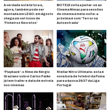
A verdade está lá fora e,
MOTELX volta a juntar-se ao
agora, também pode ser
Cinema Nimas para sessões
montada em LEGO: em Agosto
de cinema à meia-noite: a
chega um set Icons de
próxima é com ‘Terror na
‘Ficheiros Secretos’
Autoestrada’
‘Playback’: o filme de Sérgio
Stellar Nitro Ultimate: esta é
Graciano sobre Carlos Paião
nova bola de futebol da Puma
já tem trailer e data de estreia
para a época 26/27 da Liga
nos cinemas
Portugal