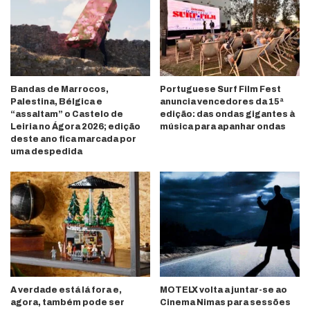
Bandas de Marrocos,
Portuguese Surf Film Fest
Palestina, Bélgica e
anuncia vencedores da 15ª
“assaltam” o Castelo de
edição: das ondas gigantes à
Leiria no Ágora 2026; edição
música para apanhar ondas
deste ano fica marcada por
uma despedida
A verdade está lá fora e,
MOTELX volta a juntar-se ao
agora, também pode ser
Cinema Nimas para sessões