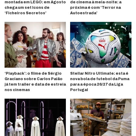
montada em LEGO: em Agosto
de cinema à meia-noite: a
chega um set Icons de
próxima é com ‘Terror na
‘Ficheiros Secretos’
Autoestrada’
‘Playback’: o filme de Sérgio
Stellar Nitro Ultimate: esta é
Graciano sobre Carlos Paião
nova bola de futebol da Puma
já tem trailer e data de estreia
para a época 26/27 da Liga
nos cinemas
Portugal