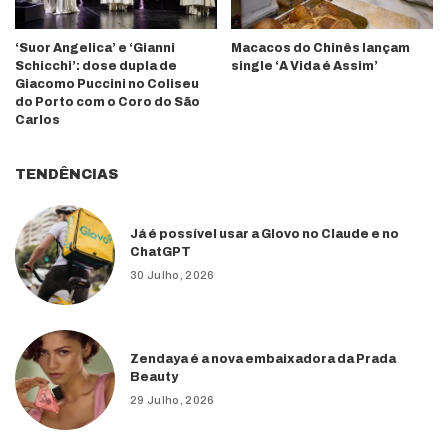
‘Suor Angelica’ e ‘Gianni
Macacos do Chinês lançam
Schicchi’: dose dupla de
single ‘A Vida é Assim’
Giacomo Puccini no Coliseu
do Porto com o Coro do São
Carlos
TENDÊNCIAS
Já é possível usar a Glovo no Claude e no
ChatGPT
30 Julho, 2026
Zendaya é a nova embaixadora da Prada
Beauty
29 Julho, 2026