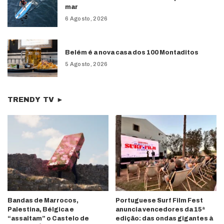
mar
6 Agosto, 2026
Belém é a nova casa dos 100 Montaditos
5 Agosto, 2026
TRENDY TV ►
Bandas de Marrocos,
Portuguese Surf Film Fest
Palestina, Bélgica e
anuncia vencedores da 15ª
“assaltam” o Castelo de
edição: das ondas gigantes à