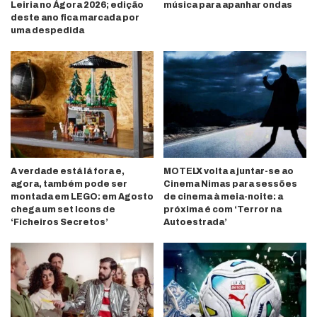
Leiria no Ágora 2026; edição
música para apanhar ondas
deste ano fica marcada por
uma despedida
A verdade está lá fora e,
MOTELX volta a juntar-se ao
agora, também pode ser
Cinema Nimas para sessões
montada em LEGO: em Agosto
de cinema à meia-noite: a
chega um set Icons de
próxima é com ‘Terror na
‘Ficheiros Secretos’
Autoestrada’