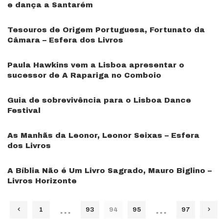
e dança a Santarém
Tesouros de Origem Portuguesa, Fortunato da
Câmara – Esfera dos Livros
Paula Hawkins vem a Lisboa apresentar o
sucessor de A Rapariga no Comboio
Guia de sobrevivência para o Lisboa Dance
Festival
As Manhãs da Leonor, Leonor Seixas – Esfera
dos Livros
A Bíblia Não é Um Livro Sagrado, Mauro Biglino –
Livros Horizonte
…
…
1
93
94
95
97