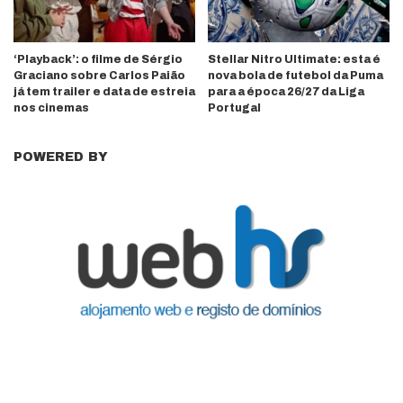
‘Playback’: o filme de Sérgio
Stellar Nitro Ultimate: esta é
Graciano sobre Carlos Paião
nova bola de futebol da Puma
já tem trailer e data de estreia
para a época 26/27 da Liga
nos cinemas
Portugal
POWERED BY