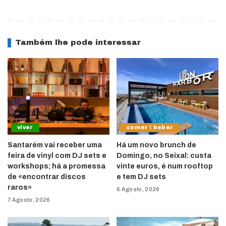
Também lhe pode interessar
viver
comer \ beber
Santarém vai receber uma
Há um novo brunch de
feira de vinyl com DJ sets e
Domingo, no Seixal: custa
workshops; há a promessa
vinte euros, é num rooftop
de «encontrar discos
e tem DJ sets
raros»
6 Agosto, 2026
7 Agosto, 2026