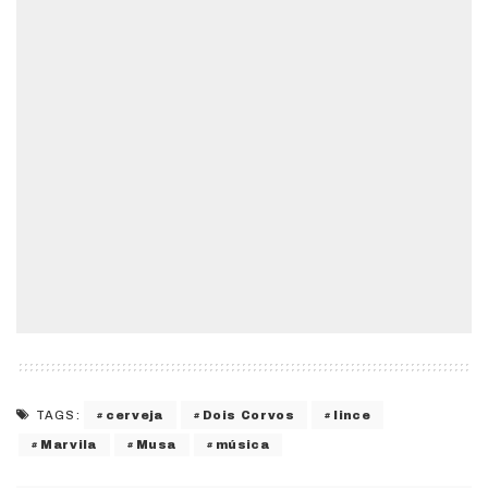
cerveja
Dois Corvos
lince
TAGS:
Marvila
Musa
música