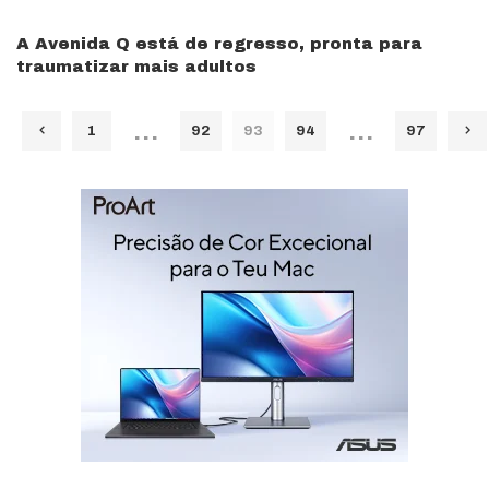
A Avenida Q está de regresso, pronta para
traumatizar mais adultos
…
…
1
92
93
94
97