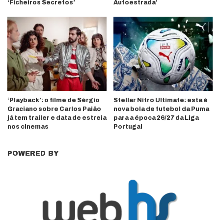
‘Ficheiros Secretos’
Autoestrada’
‘Playback’: o filme de Sérgio
Stellar Nitro Ultimate: esta é
Graciano sobre Carlos Paião
nova bola de futebol da Puma
já tem trailer e data de estreia
para a época 26/27 da Liga
nos cinemas
Portugal
POWERED BY