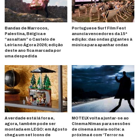
Bandas de Marrocos,
Portuguese Surf Film Fest
Palestina, Bélgica e
anuncia vencedores da 15ª
“assaltam” o Castelo de
edição: das ondas gigantes à
Leiria no Ágora 2026; edição
música para apanhar ondas
deste ano fica marcada por
uma despedida
A verdade está lá fora e,
MOTELX volta a juntar-se ao
agora, também pode ser
Cinema Nimas para sessões
montada em LEGO: em Agosto
de cinema à meia-noite: a
chega um set Icons de
próxima é com ‘Terror na