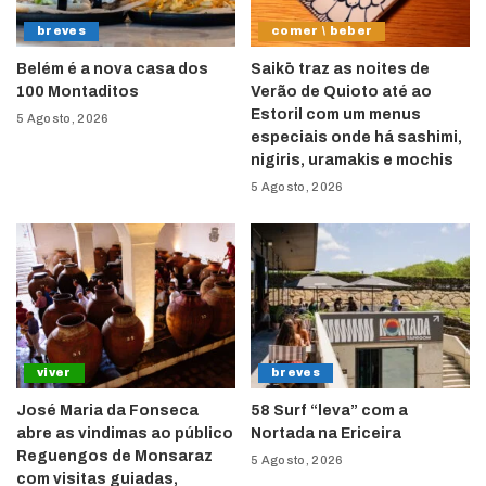
breves
comer \ beber
Belém é a nova casa dos
Saikō traz as noites de
100 Montaditos
Verão de Quioto até ao
Estoril com um menus
5 Agosto, 2026
especiais onde há sashimi,
nigiris, uramakis e mochis
5 Agosto, 2026
viver
breves
José Maria da Fonseca
58 Surf “leva” com a
abre as vindimas ao público
Nortada na Ericeira
Reguengos de Monsaraz
5 Agosto, 2026
com visitas guiadas,