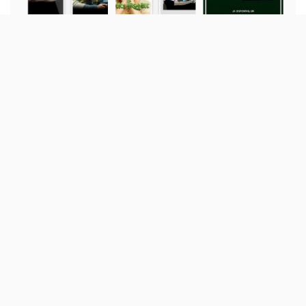
«Por motivos pessoais teremos de
abandonar o projeto, este projecto
espectacular com mais de cinco anos». Foi
assim que os responsáveis pelo MrPiracy se
despediram da Internet.
O site português MrPiracy (cujo registo de URL está
válido até
Setembro de 2022
), que permitir ver filmes e
séries de forma ilegal, encerrou hoje. Numa ‘carta de
despedida’ publicada online, os responsáveis justificam