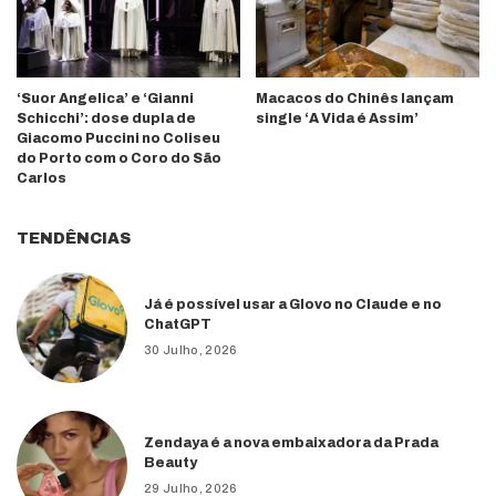
‘Suor Angelica’ e ‘Gianni
Macacos do Chinês lançam
Schicchi’: dose dupla de
single ‘A Vida é Assim’
Giacomo Puccini no Coliseu
do Porto com o Coro do São
Carlos
TENDÊNCIAS
Já é possível usar a Glovo no Claude e no
ChatGPT
30 Julho, 2026
Zendaya é a nova embaixadora da Prada
Beauty
29 Julho, 2026