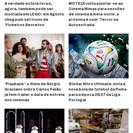
A verdade está lá fora e,
MOTELX volta a juntar-se ao
agora, também pode ser
Cinema Nimas para sessões
montada em LEGO: em Agosto
de cinema à meia-noite: a
chega um set Icons de
próxima é com ‘Terror na
‘Ficheiros Secretos’
Autoestrada’
‘Playback’: o filme de Sérgio
Stellar Nitro Ultimate: esta é
Graciano sobre Carlos Paião
nova bola de futebol da Puma
já tem trailer e data de estreia
para a época 26/27 da Liga
nos cinemas
Portugal