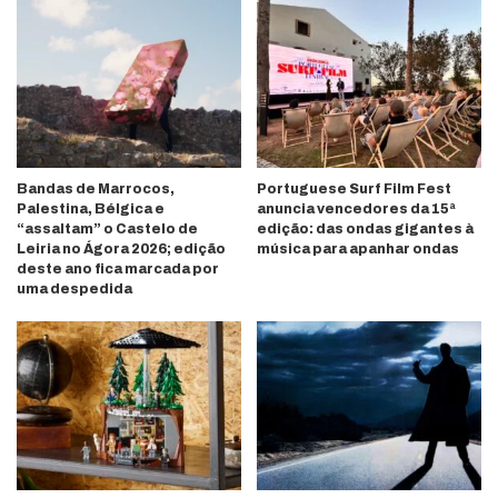
Bandas de Marrocos,
Portuguese Surf Film Fest
Palestina, Bélgica e
anuncia vencedores da 15ª
“assaltam” o Castelo de
edição: das ondas gigantes à
Leiria no Ágora 2026; edição
música para apanhar ondas
deste ano fica marcada por
uma despedida