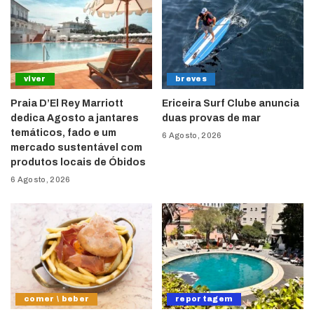
viver
breves
Praia D’El Rey Marriott
Ericeira Surf Clube anuncia
dedica Agosto a jantares
duas provas de mar
temáticos, fado e um
6 Agosto, 2026
mercado sustentável com
produtos locais de Óbidos
6 Agosto, 2026
comer \ beber
reportagem