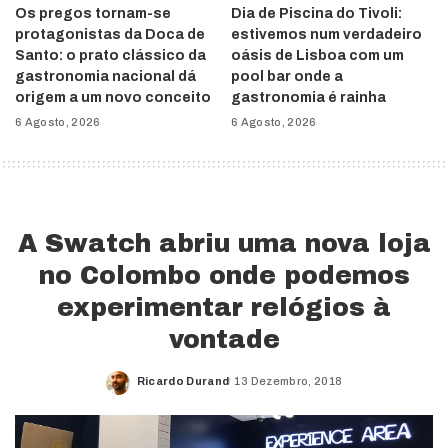
Os pregos tornam-se
Dia de Piscina do Tivoli:
protagonistas da Doca de
estivemos num verdadeiro
Santo: o prato clássico da
oásis de Lisboa com um
gastronomia nacional dá
pool bar onde a
origem a um novo conceito
gastronomia é rainha
6 Agosto, 2026
6 Agosto, 2026
A Swatch abriu uma nova loja
no Colombo onde podemos
experimentar relógios à
vontade
Ricardo Durand
13 Dezembro, 2018
Posted
by