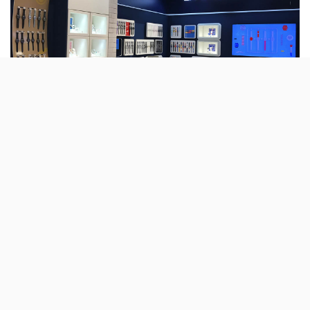
A nova loja flagship da Swatch no Centro
Comercial Colombo passa a ser o maior
espaço da marca em Portugal e tem uma
área onde podemos experimentar os relógios
que quisermos.
Quem é fã da Swatch e vive em Lisboa, conheceu o
primeiro espaço da marca no
Colombo
, uma loja
minúscula, no terceiro piso, que passava