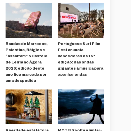
Bandas de Marrocos,
Portuguese Surf Film
Palestina, Bélgica e
Fest anuncia
“assaltam” o Castelo
vencedores da 15ª
de Leiria no Ágora
edição: das ondas
2026; edição deste
gigantes à música para
ano fica marcada por
apanhar ondas
uma despedida
A verdade está lá fora
MOTELX volta a juntar-