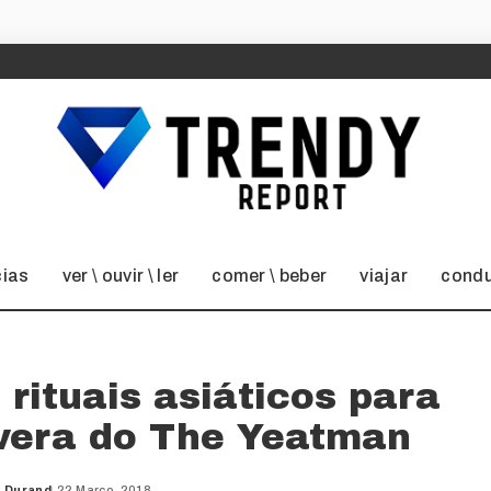
cias
ver \ ouvir \ ler
comer \ beber
viajar
condu
 rituais asiáticos para
avera do The Yeatman
o Durand
22 Março, 2018