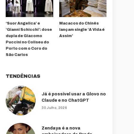
‘Suor Angelica’ e
Macacos do Chinês
‘Gianni Schicchi’: dose
lançam single ‘A Vida é
dupla de Giacomo
Assim’
Puccini no Coliseu do
Porto com o Coro do
São Carlos
TENDÊNCIAS
Já é possível usar a Glovo no
Claude e no ChatGPT
30 Julho, 2026
Zendaya é a nova