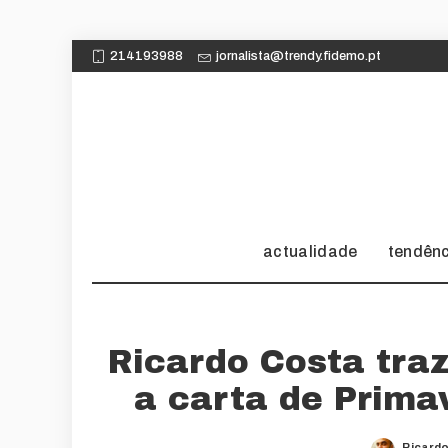
214193988
jornalista@trendy.fidemo.pt
actualidade
tendên
Ricardo Costa traz
a carta de Prim
Ricard