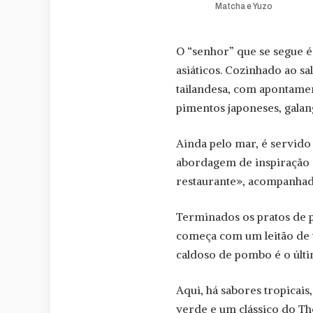
Matcha e Yuzo
O “senhor” que se segue é 
asiáticos. Cozinhado ao s
tailandesa, com apontamen
pimentos japoneses, galan
Ainda pelo mar, é servido
abordagem de inspiração f
restaurante», acompanhado
Terminados os pratos de p
começa com um leitão de to
caldoso de pombo é o últi
Aqui, há sabores tropica
verde e um clássico do Th