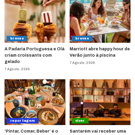
breves
breves
A Padaria Portuguesa e Olá
Marriott abre happy hour de
criam croissants com
Verão junto à piscina
gelado
7 Agosto, 2026
7 Agosto, 2026
reportagem
viver
‘Pintar, Comer, Beber’ é o
Santarém vai receber uma