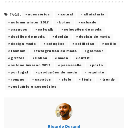
acessórios
actual
alfaiataria
TAGS:
autumn winter 2017
botas
calçado
casacos
catwalk
colecções de moda
desfiles de moda
design
design de moda
design made
estações
estilistas
estilo
fashion
fotografias de moda
glamour
griffes
lisboa
moda
outfit
outono inverno 2017
passerelle
porto
portugal
produções de moda
requinte
roupas
sapatos
style
ténis
trendy
vestuário e acessórios
Ricardo Durand