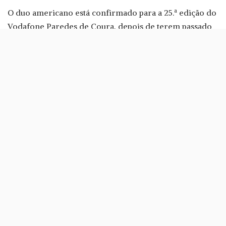
O duo americano está confirmado para a 25.ª edição do
Vodafone Paredes de Coura, depois de terem passado
por Portugal em 2015, para o NOS Primavera Sound.
Sam France e Jonathan Rado chegam a Paredes de
Coura com o seu novo álbum, Hang, lançado em
Janeiro deste ano.
O mais recente registo de estúdio da banda contou com
a participação de uma orquestra sinfónica com mais de
40 elementos em todas as faixas. Resta agora saber
como é que vai correr em Paredes de Coura.