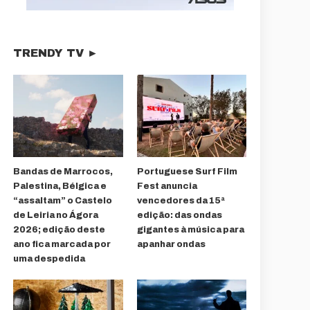
TRENDY TV ►
Bandas de Marrocos,
Portuguese Surf Film
Palestina, Bélgica e
Fest anuncia
“assaltam” o Castelo
vencedores da 15ª
de Leiria no Ágora
edição: das ondas
2026; edição deste
gigantes à música para
ano fica marcada por
apanhar ondas
uma despedida