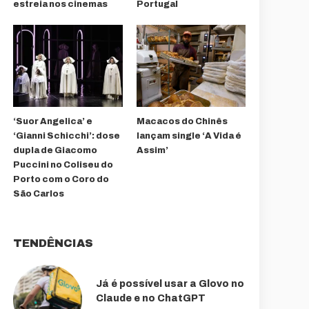
estreia nos cinemas
Portugal
‘Suor Angelica’ e
Macacos do Chinês
‘Gianni Schicchi’: dose
lançam single ‘A Vida é
dupla de Giacomo
Assim’
Puccini no Coliseu do
Porto com o Coro do
São Carlos
TENDÊNCIAS
Já é possível usar a Glovo no
Claude e no ChatGPT