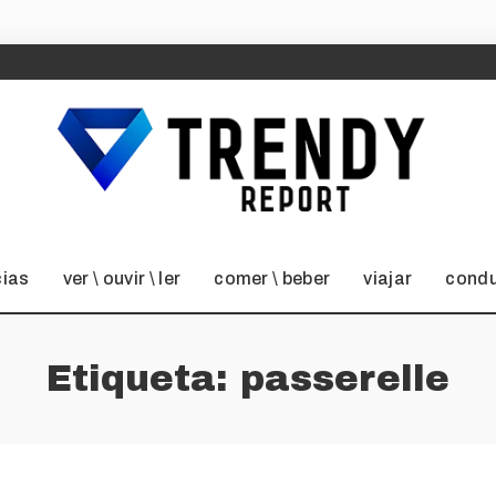
cias
ver \ ouvir \ ler
comer \ beber
viajar
condu
Etiqueta:
passerelle