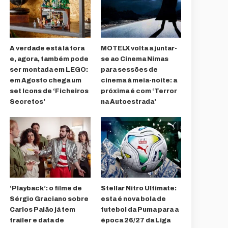
A verdade está lá fora
MOTELX volta a juntar-
e, agora, também pode
se ao Cinema Nimas
ser montada em LEGO:
para sessões de
em Agosto chega um
cinema à meia-noite: a
set Icons de ‘Ficheiros
próxima é com ‘Terror
Secretos’
na Autoestrada’
‘Playback’: o filme de
Stellar Nitro Ultimate:
Sérgio Graciano sobre
esta é nova bola de
Carlos Paião já tem
futebol da Puma para a
trailer e data de
época 26/27 da Liga