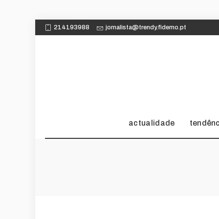
214193988
jornalista@trendy.fidemo.pt
actualidade
tendên