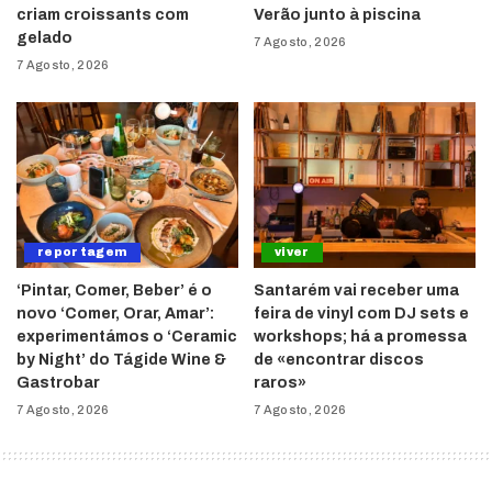
criam croissants com
Verão junto à piscina
gelado
7 Agosto, 2026
7 Agosto, 2026
reportagem
viver
‘Pintar, Comer, Beber’ é o
Santarém vai receber uma
novo ‘Comer, Orar, Amar’:
feira de vinyl com DJ sets e
experimentámos o ‘Ceramic
workshops; há a promessa
by Night’ do Tágide Wine &
de «encontrar discos
Gastrobar
raros»
7 Agosto, 2026
7 Agosto, 2026