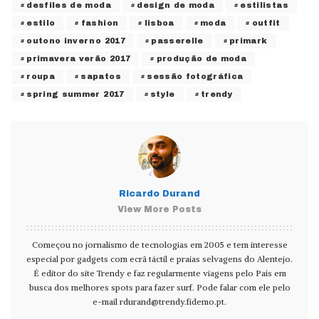
desfiles de moda
design de moda
estilistas
estilo
fashion
lisboa
moda
outfit
outono inverno 2017
passerelle
primark
primavera verão 2017
produção de moda
roupa
sapatos
sessão fotográfica
spring summer 2017
style
trendy
Ricardo Durand
View More Posts
Começou no jornalismo de tecnologias em 2005 e tem interesse
especial por gadgets com ecrã táctil e praias selvagens do Alentejo.
É editor do site Trendy e faz regularmente viagens pelo País em
busca dos melhores spots para fazer surf. Pode falar com ele pelo
e-mail
rdurand@trendy.fidemo.pt
.