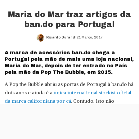
Maria do Mar traz artigos da
ban.do para Portugal
Ricardo Durand
21 Março, 2017
Posted
by
A marca de acessórios ban.do chega a
Portugal pela mão de mais uma loja nacional,
Maria do Mar, depois de ter entrado no País
pela mão da Pop The Bubble, em 2015.
A Pop the Bubble abriu as portas de Portugal à ban.do há
dois anos e ainda é a
única international stockist oficial
da marca californiana por cá
. Contudo, isto não
impediu a Maria do Mar trazer os produtos da ban.do
para Portugal.
A ban.do tem como grande trunfo o facto de ser uma