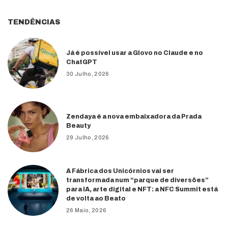
TENDÊNCIAS
Já é possível usar a Glovo no Claude e no
ChatGPT
30 Julho, 2026
Zendaya é a nova embaixadora da Prada
Beauty
29 Julho, 2026
A Fábrica dos Unicórnios vai ser
transformada num “parque de diversões”
para IA, arte digital e NFT: a NFC Summit está
de volta ao Beato
26 Maio, 2026