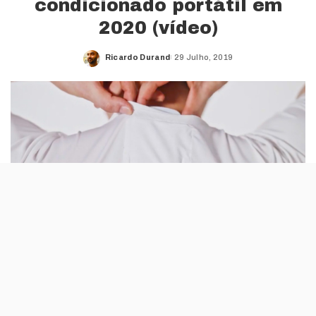
condicionado portátil em
2020 (vídeo)
Ricardo Durand
29 Julho, 2019
Posted
by
O site de crowdfunding First Flight da Sony
tem uma nova ideia prestes a tornar-se