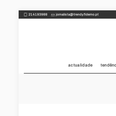
214193988
jornalista@trendy.fidemo.pt
actualidade
tendên