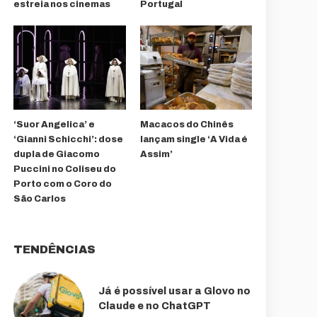
estreia nos cinemas
Portugal
‘Suor Angelica’ e
Macacos do Chinês
‘Gianni Schicchi’: dose
lançam single ‘A Vida é
dupla de Giacomo
Assim’
Puccini no Coliseu do
Porto com o Coro do
São Carlos
TENDÊNCIAS
Já é possível usar a Glovo no
Claude e no ChatGPT