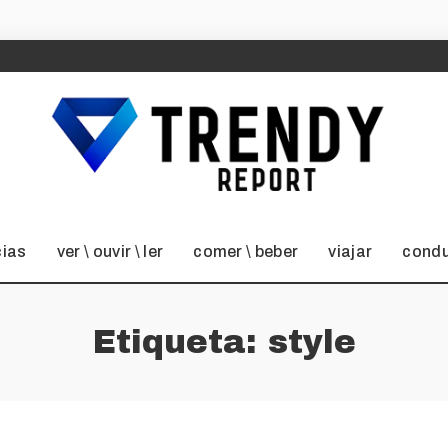
cias
ver \ ouvir \ ler
comer \ beber
viajar
condu
Etiqueta:
style