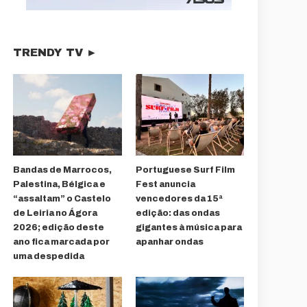
TRENDY TV ►
Bandas de Marrocos,
Portuguese Surf Film
Palestina, Bélgica e
Fest anuncia
“assaltam” o Castelo
vencedores da 15ª
de Leiria no Ágora
edição: das ondas
2026; edição deste
gigantes à música para
ano fica marcada por
apanhar ondas
uma despedida