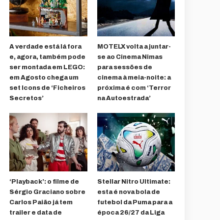
A verdade está lá fora
MOTELX volta a juntar-
e, agora, também pode
se ao Cinema Nimas
ser montada em LEGO:
para sessões de
em Agosto chega um
cinema à meia-noite: a
set Icons de ‘Ficheiros
próxima é com ‘Terror
Secretos’
na Autoestrada’
‘Playback’: o filme de
Stellar Nitro Ultimate:
Sérgio Graciano sobre
esta é nova bola de
Carlos Paião já tem
futebol da Puma para a
trailer e data de
época 26/27 da Liga