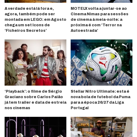
A verdade está lá fora e,
MOTELX volta a juntar-se ao
agora, também pode ser
Cinema Nimas para sessões
montada em LEGO: em Agosto
de cinema à meia-noite: a
chega um set Icons de
próxima é com ‘Terror na
‘Ficheiros Secretos’
Autoestrada’
‘Playback’: o filme de Sérgio
Stellar Nitro Ultimate: esta é
Graciano sobre Carlos Paião
nova bola de futebol da Puma
já tem trailer e data de estreia
para a época 26/27 da Liga
nos cinemas
Portugal