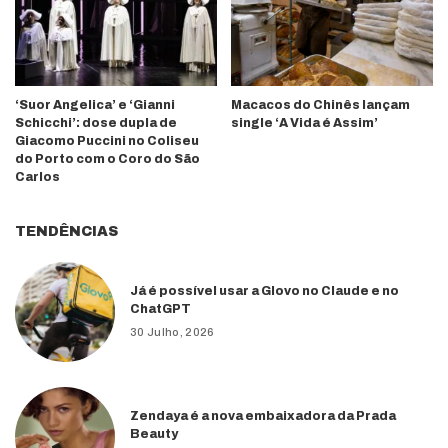
‘Suor Angelica’ e ‘Gianni
Macacos do Chinês lançam
Schicchi’: dose dupla de
single ‘A Vida é Assim’
Giacomo Puccini no Coliseu
do Porto com o Coro do São
Carlos
TENDÊNCIAS
Já é possível usar a Glovo no Claude e no
ChatGPT
30 Julho, 2026
Zendaya é a nova embaixadora da Prada
Beauty