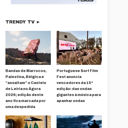
TRENDY TV ►
Bandas de Marrocos,
Portuguese Surf Film
Palestina, Bélgica e
Fest anuncia
“assaltam” o Castelo
vencedores da 15ª
de Leiria no Ágora
edição: das ondas
2026; edição deste
gigantes à música para
ano fica marcada por
apanhar ondas
uma despedida