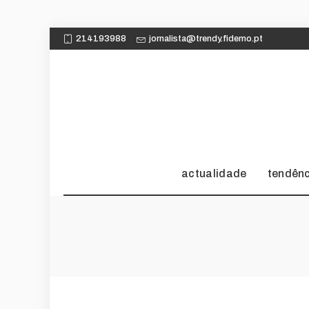
214193988
jornalista@trendy.fidemo.pt
actualidade
tendên