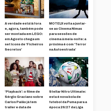
A verdade está lá fora
MOTELX volta a juntar-
e, agora, também pode
se ao Cinema Nimas
ser montada em LEGO:
para sessões de
em Agosto chega um
cinema à meia-noite: a
set Icons de ‘Ficheiros
próxima é com ‘Terror
Secretos’
na Autoestrada’
‘Playback’: o filme de
Stellar Nitro Ultimate:
Sérgio Graciano sobre
esta é nova bola de
Carlos Paião já tem
futebol da Puma para a
trailer e data de
época 26/27 da Liga