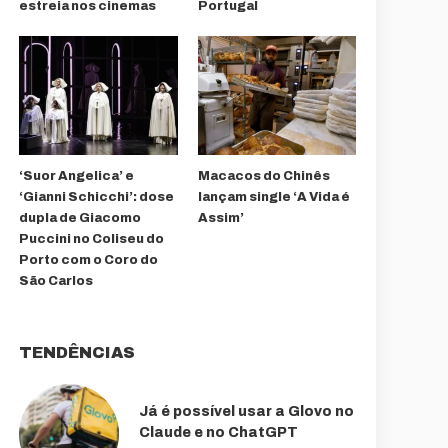
estreia nos cinemas
Portugal
‘Suor Angelica’ e
Macacos do Chinês
‘Gianni Schicchi’: dose
lançam single ‘A Vida é
dupla de Giacomo
Assim’
Puccini no Coliseu do
Porto com o Coro do
São Carlos
TENDÊNCIAS
Já é possível usar a Glovo no
Claude e no ChatGPT