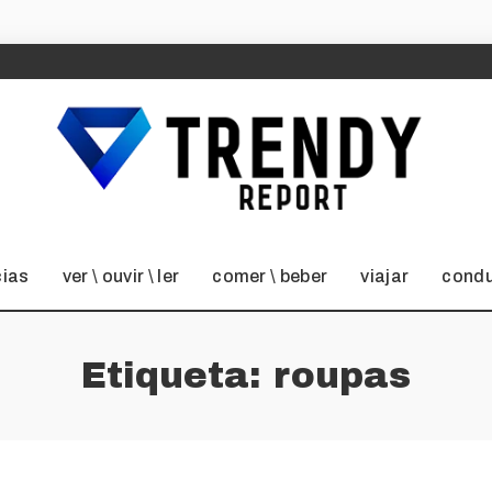
cias
ver \ ouvir \ ler
comer \ beber
viajar
condu
Etiqueta:
roupas