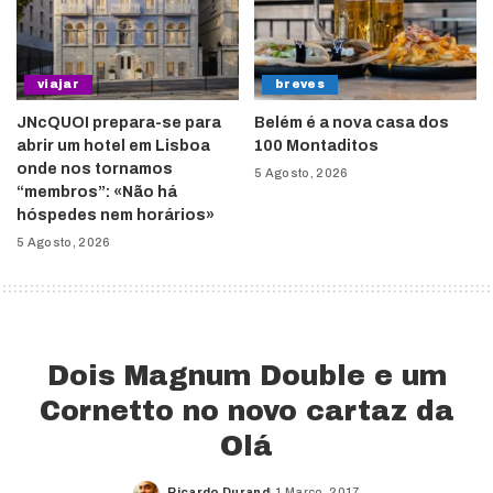
viajar
breves
JNcQUOI prepara-se para
Belém é a nova casa dos
abrir um hotel em Lisboa
100 Montaditos
onde nos tornamos
5 Agosto, 2026
“membros”: «Não há
hóspedes nem horários»
5 Agosto, 2026
Dois Magnum Double e um
Cornetto no novo cartaz da
Olá
Ricardo Durand
1 Março, 2017