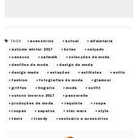
acessórios
actual
alfaiataria
TAGS:
autumn winter 2017
botas
calçado
casacos
catwalk
colecções de moda
desfiles de moda
design de moda
design made
estações
estilistas
estilo
fashion
fotografias de moda
glamour
griffes
lingerie
moda
outfit
outono inverno 2017
passerelle
produções de moda
requinte
roupa
roupas
sapatos
star wars
style
ténis
trendy
vestuário e acessórios