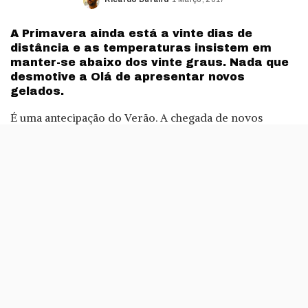
Posted
by
A Primavera ainda está a vinte dias de
distância e as temperaturas insistem em
manter-se abaixo dos vinte graus. Nada que
desmotive a Olá de apresentar novos
gelados.
É uma antecipação do Verão. A chegada de novos
gelados aos cartazes da Olá costuma ser uma indicação
de que o tempo mais quente está para chegar, mas
parece que este ano vamos ter de continuar a levar
com fio e chuva.
Os primeiros novos gelados Olá a chegar são dois
Magnum Double e um Cornetto. Embora muitos cafés e
pastelarias ainda não tenham gelados disponíveis, aqui
ficam as novidades.