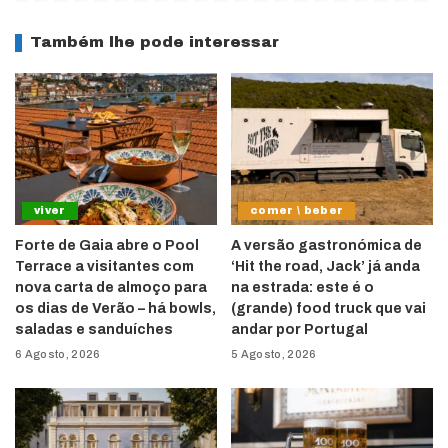
Também lhe pode interessar
viver
comer \ beber
Forte de Gaia abre o Pool
A versão gastronómica de
Terrace a visitantes com
‘Hit the road, Jack’ já anda
nova carta de almoço para
na estrada: este é o
os dias de Verão – há bowls,
(grande) food truck que vai
saladas e sanduíches
andar por Portugal
6 Agosto, 2026
5 Agosto, 2026