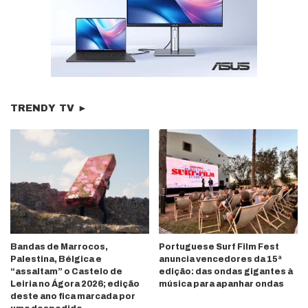
TRENDY TV ►
Bandas de Marrocos,
Portuguese Surf Film Fest
Palestina, Bélgica e
anuncia vencedores da 15ª
“assaltam” o Castelo de
edição: das ondas gigantes à
Leiria no Ágora 2026; edição
música para apanhar ondas
deste ano fica marcada por