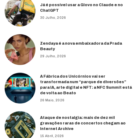
Já é possível usar a Glovo no Claude e no
ChatGPT
30 Julho, 2026
Zendaya é a nova embaixadora da Prada
Beauty
29 Julho, 2026
A Fábrica dos Unicórnios vai ser
transformada num “parque de diversões”
para IA, arte digital e NFT: a NFC Summit está
de volta ao Beato
26 Maio, 2026
Ataque de nostalgia: mais de dez mil
gravações raras de concertos chegam ao
Internet Archive
15 Abril, 2026