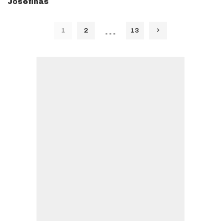
Josefinas
…
1
2
13