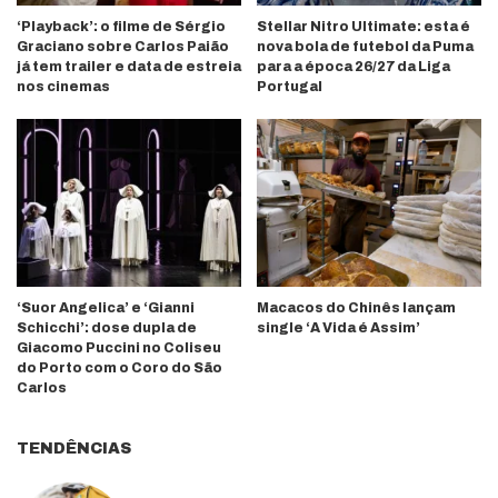
‘Playback’: o filme de Sérgio
Stellar Nitro Ultimate: esta é
Graciano sobre Carlos Paião
nova bola de futebol da Puma
já tem trailer e data de estreia
para a época 26/27 da Liga
nos cinemas
Portugal
‘Suor Angelica’ e ‘Gianni
Macacos do Chinês lançam
Schicchi’: dose dupla de
single ‘A Vida é Assim’
Giacomo Puccini no Coliseu
do Porto com o Coro do São
Carlos
TENDÊNCIAS