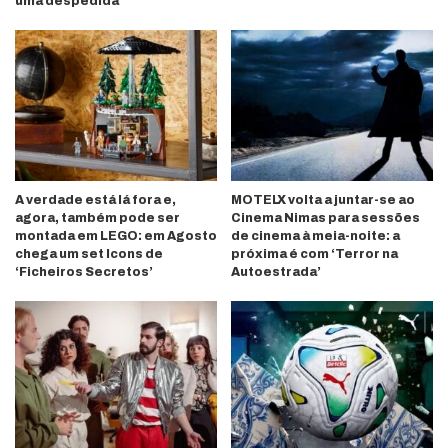
uma despedida
A verdade está lá fora e,
MOTELX volta a juntar-se ao
agora, também pode ser
Cinema Nimas para sessões
montada em LEGO: em Agosto
de cinema à meia-noite: a
chega um set Icons de
próxima é com ‘Terror na
‘Ficheiros Secretos’
Autoestrada’