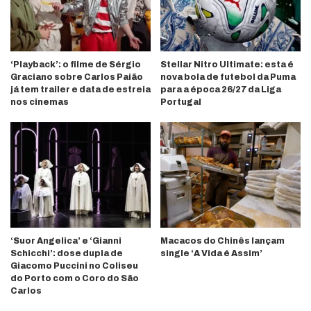
‘Playback’: o filme de Sérgio
Stellar Nitro Ultimate: esta é
Graciano sobre Carlos Paião
nova bola de futebol da Puma
já tem trailer e data de estreia
para a época 26/27 da Liga
nos cinemas
Portugal
‘Suor Angelica’ e ‘Gianni
Macacos do Chinês lançam
Schicchi’: dose dupla de
single ‘A Vida é Assim’
Giacomo Puccini no Coliseu
do Porto com o Coro do São
Carlos