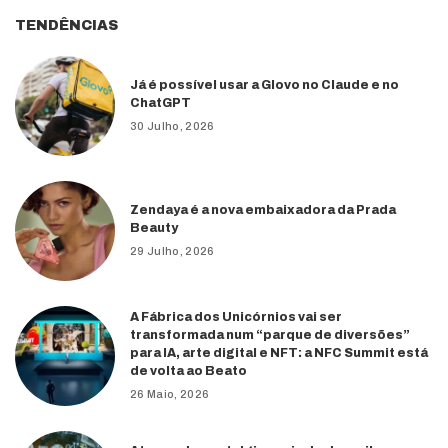
TENDÊNCIAS
Já é possível usar a Glovo no Claude e no
ChatGPT
30 Julho, 2026
Zendaya é a nova embaixadora da Prada
Beauty
29 Julho, 2026
A Fábrica dos Unicórnios vai ser
transformada num “parque de diversões”
para IA, arte digital e NFT: a NFC Summit está
de volta ao Beato
26 Maio, 2026