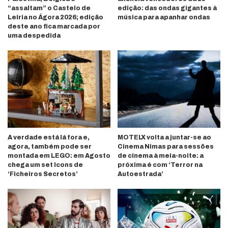
“assaltam” o Castelo de
edição: das ondas gigantes à
Leiria no Ágora 2026; edição
música para apanhar ondas
deste ano fica marcada por
uma despedida
A verdade está lá fora e,
MOTELX volta a juntar-se ao
agora, também pode ser
Cinema Nimas para sessões
montada em LEGO: em Agosto
de cinema à meia-noite: a
chega um set Icons de
próxima é com ‘Terror na
‘Ficheiros Secretos’
Autoestrada’