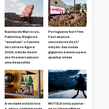
Bandas de Marrocos,
Portuguese Surf Film
Palestina, Bélgica e
Fest anuncia
“assaltam” o Castelo
vencedores da 15ª
de Leiria no Ágora
edição: das ondas
2026; edição deste
gigantes à música para
ano fica marcada por
apanhar ondas
uma despedida
A verdade está lá fora
MOTELX volta a juntar-
e, agora, também pode
se ao Cinema Nimas