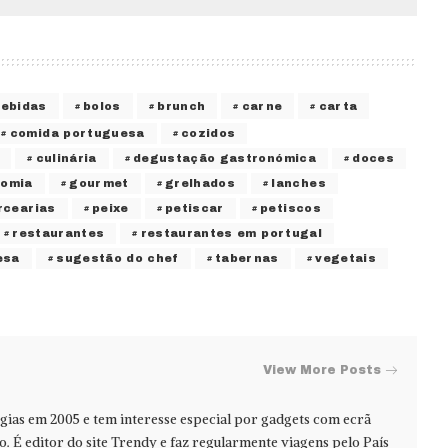
bebidas
bolos
brunch
carne
carta
comida portuguesa
cozidos
culinária
degustação gastronómica
doces
nomia
gourmet
grelhados
lanches
rcearias
peixe
petiscar
petiscos
restaurantes
restaurantes em portugal
esa
sugestão do chef
tabernas
vegetais
View More Posts
ias em 2005 e tem interesse especial por gadgets com ecrã
jo. É editor do site Trendy e faz regularmente viagens pelo País