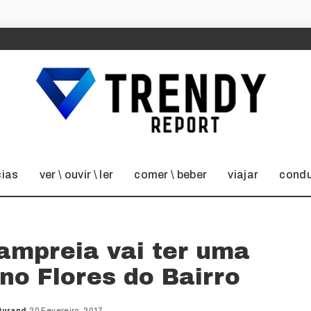
cias
ver \ ouvir \ ler
comer \ beber
viajar
condu
ampreia vai ter uma
no Flores do Bairro
Durand
20 Fevereiro, 2017