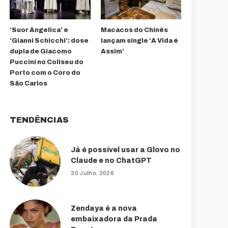
‘Suor Angelica’ e
Macacos do Chinês
‘Gianni Schicchi’: dose
lançam single ‘A Vida é
dupla de Giacomo
Assim’
Puccini no Coliseu do
Porto com o Coro do
São Carlos
TENDÊNCIAS
Já é possível usar a Glovo no
Claude e no ChatGPT
30 Julho, 2026
Zendaya é a nova
embaixadora da Prada