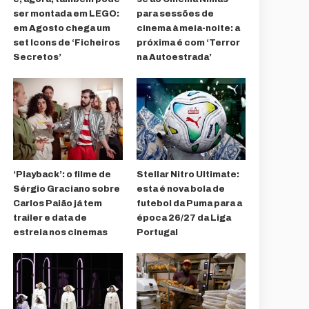
ser montada em LEGO:
para sessões de
em Agosto chega um
cinema à meia-noite: a
set Icons de ‘Ficheiros
próxima é com ‘Terror
Secretos’
na Autoestrada’
‘Playback’: o filme de
Stellar Nitro Ultimate:
Sérgio Graciano sobre
esta é nova bola de
Carlos Paião já tem
futebol da Puma para a
trailer e data de
época 26/27 da Liga
estreia nos cinemas
Portugal