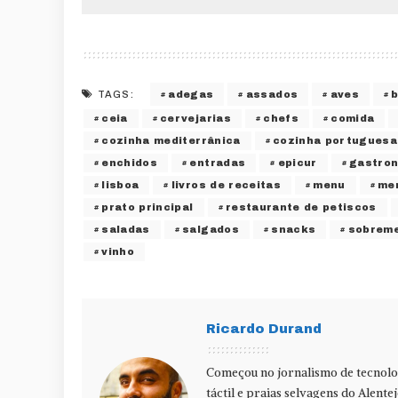
adegas
assados
aves
TAGS:
ceia
cervejarias
chefs
comida
cozinha mediterrânica
cozinha portuguesa
enchidos
entradas
epicur
gastro
lisboa
livros de receitas
menu
me
prato principal
restaurante de petiscos
saladas
salgados
snacks
sobrem
vinho
Ricardo Durand
Começou no jornalismo de tecnolog
táctil e praias selvagens do Alente