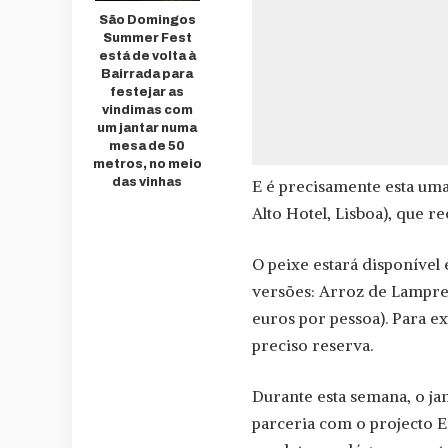
São Domingos
Summer Fest
está de volta à
Bairrada para
festejar as
vindimas com
um jantar numa
mesa de 50
metros, no meio
das vinhas
E é precisamente esta uma
Alto Hotel, Lisboa), que 
O peixe estará disponível
versões: Arroz de Lamprei
euros por pessoa). Para e
preciso reserva.
Durante esta semana, o jan
parceria com o projecto 