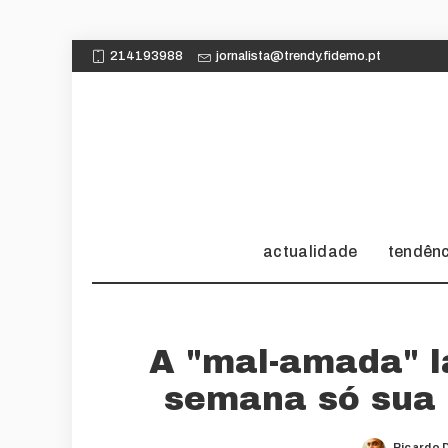
214193988
jornalista@trendy.fidemo.pt
actualidade
tendên
A "mal-amada" l
semana só sua 
Ricardo 