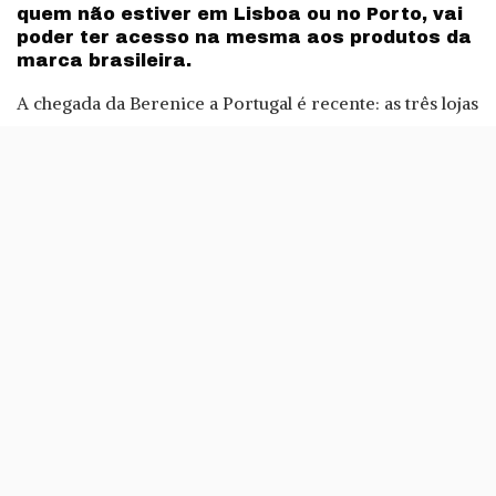
quem não estiver em Lisboa ou no Porto, vai
poder ter acesso na mesma aos produtos da
marca brasileira.
A chegada da Berenice a Portugal é recente: as três lojas
abriram
no final de Novembro
, duas delas na área de
Lisboa e uma no norte do país. A partir de hoje, já vai
ser possível conhecer os produtos da marca sem a
necessidade de deslocação às lojas físicas, com o
lançamento da
loja online
.
É possível ver quais são os produtos mais comprados –
com destaque para a linha de batons líquidos – e a
habitual organização por grupos de produtos.