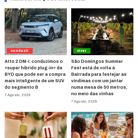
conduzir
viver
Atto 2 DM-i: conduzimos o
São Domingos Summer
«super híbrido plug-in» da
Fest está de volta à
BYD que pode ser a compra
Bairrada para festejar as
mais inteligente de um SUV
vindimas com um jantar
do segmento B
numa mesa de 50 metros,
no meio das vinhas
7 Agosto, 2026
7 Agosto, 2026