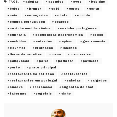
adegas
assados
aves
bebidas
TAGS:
bolos
brunch
café
carne
carta
ceia
cervejarias
chefs
comida
comida portuguesa
cozidos
cozinha mediterrânica
cozinha portuguesa
culinária
degustação gastronómica
doces
enchidos
entradas
epicur
gastronomia
gourmet
grelhados
lanches
livros de receitas
menu
mercearias
panquecas
peixe
petiscar
petiscos
porto
prato principal
restaurante de petiscos
restaurantes
restaurantes em portugal
saladas
salgados
snacks
sobremesa
sugestão do chef
tabernas
vegetais
vinho