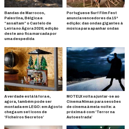
Bandas de Marrocos,
Portuguese Surf Film Fest
Palestina, Bélgica e
anuncia vencedores da 15ª
“assaltam” o Castelo de
edição: das ondas gigantes à
Leiria no Ágora 2026; edição
música para apanhar ondas
deste ano fica marcada por
uma despedida
A verdade está lá fora e,
MOTELX volta a juntar-se ao
agora, também pode ser
Cinema Nimas para sessões
montada em LEGO: em Agosto
de cinema à meia-noite: a
chega um set Icons de
próxima é com ‘Terror na
‘Ficheiros Secretos’
Autoestrada’