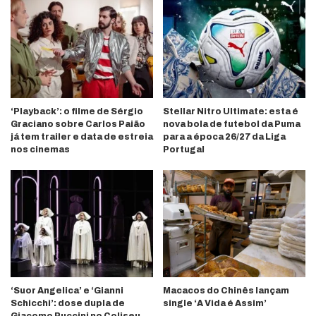
‘Playback’: o filme de Sérgio
Stellar Nitro Ultimate: esta é
Graciano sobre Carlos Paião
nova bola de futebol da Puma
já tem trailer e data de estreia
para a época 26/27 da Liga
nos cinemas
Portugal
‘Suor Angelica’ e ‘Gianni
Macacos do Chinês lançam
Schicchi’: dose dupla de
single ‘A Vida é Assim’
Giacomo Puccini no Coliseu