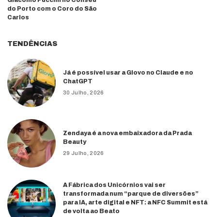
do Porto com o Coro do São
Carlos
TENDÊNCIAS
Já é possível usar a Glovo no Claude e no
ChatGPT
30 Julho, 2026
Zendaya é a nova embaixadora da Prada
Beauty
29 Julho, 2026
A Fábrica dos Unicórnios vai ser
transformada num “parque de diversões”
para IA, arte digital e NFT: a NFC Summit está
de volta ao Beato