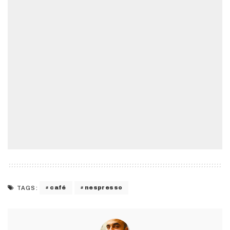
café
nespresso
TAGS: