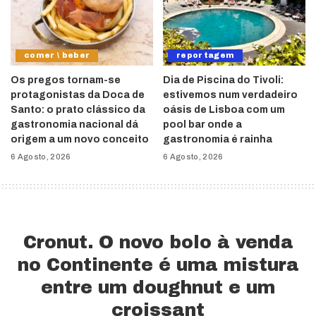
comer \ beber
reportagem
Os pregos tornam-se
Dia de Piscina do Tivoli:
protagonistas da Doca de
estivemos num verdadeiro
Santo: o prato clássico da
oásis de Lisboa com um
gastronomia nacional dá
pool bar onde a
origem a um novo conceito
gastronomia é rainha
6 Agosto, 2026
6 Agosto, 2026
Cronut. O novo bolo à venda
no Continente é uma mistura
entre um doughnut e um
croissant