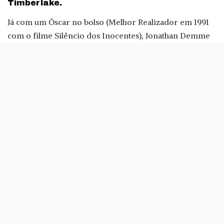
Timberlake.
Já com um Óscar no bolso (Melhor Realizador em 1991
com o filme Silêncio dos Inocentes), Jonathan Demme
demorou cerca de dois anos a preparar este filme que
chega agora à Netflix.
Justin Timberlake + The Tennessee Kids leva o
espectador aos bastidores dos concertos do cantor e
mostra como é que Timberlake se prepara para dar um
espectáculo. Foi ideia do próprio ter um documentário
deste género e o realizador não foi escolhido ao acaso.