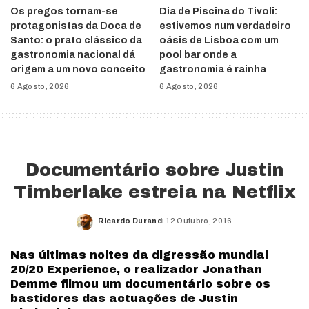
Os pregos tornam-se
Dia de Piscina do Tivoli:
protagonistas da Doca de
estivemos num verdadeiro
Santo: o prato clássico da
oásis de Lisboa com um
gastronomia nacional dá
pool bar onde a
origem a um novo conceito
gastronomia é rainha
6 Agosto, 2026
6 Agosto, 2026
Documentário sobre Justin
Timberlake estreia na Netflix
Ricardo Durand
12 Outubro, 2016
Posted
by
Nas últimas noites da digressão mundial
20/20 Experience, o realizador Jonathan
Demme filmou um documentário sobre os
bastidores das actuações de Justin