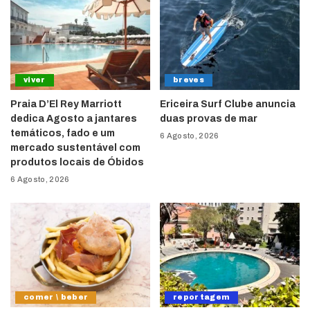
viver
breves
Praia D’El Rey Marriott
Ericeira Surf Clube anuncia
dedica Agosto a jantares
duas provas de mar
temáticos, fado e um
6 Agosto, 2026
mercado sustentável com
produtos locais de Óbidos
6 Agosto, 2026
comer \ beber
reportagem