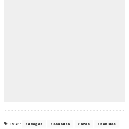
adegas
assados
aves
bebidas
TAGS: