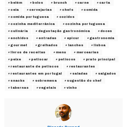
belém
bolos
brunch
carne
carta
ceia
cervejarias
chefs
comida
comida portuguesa
cozidos
cozinha mediterrânica
cozinha portuguesa
culinária
degustação gastronómica
doces
enchidos
entradas
epicur
gastronomia
gourmet
grelhados
lanches
lisboa
livros de receitas
menu
mercearias
peixe
petiscar
petiscos
prato principal
restaurante de petiscos
restaurantes
restaurantes em portugal
saladas
salgados
snacks
sobremesa
sugestão do chef
tabernas
vegetais
vinho