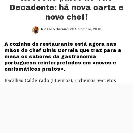
Decadente: há nova carta e
novo chef!
Ricardo Durand
26 Setembro, 2016
Posted
by
A cozinha do restaurante está agora nas
mãos do chef Dinis Correia que traz para a
mesa os sabores da gastronomia
portuguesa reinterpretados em «novos e
carismáticos pratos».
Bacalhau Caldeirado (14 euros), Ficheiros Secretos
(secretos de porco ibérico com migas de espargos
verdes, 12 euros), Fish do Dia (13 euros) e o Melhor Bife
do Miradouro (15 euros) são algumas das novidades que
o The Decadente tem para a carta que inaugura a
temporada de Outono.