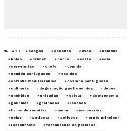
adegas
assados
aves
bebidas
TAGS:
bolos
brunch
carne
carta
ceia
cervejarias
chefs
comida
comida portuguesa
cozidos
cozinha mediterrânica
cozinha portuguesa
culinária
degustação gastronómica
doces
enchidos
entradas
epicur
gastronomia
gourmet
grelhados
lanches
livros de receitas
menu
mercearias
peixe
petiscar
petiscos
prato principal
restaurante
restaurante de petiscos