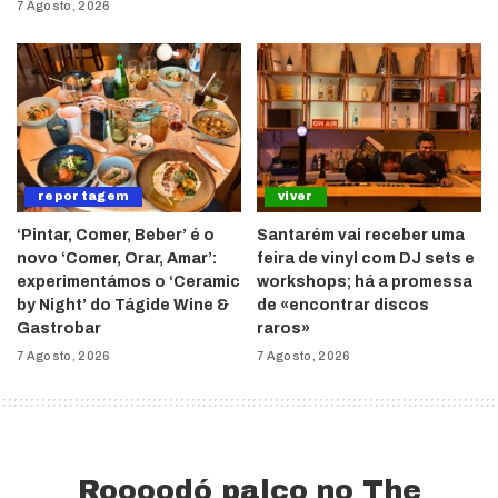
7 Agosto, 2026
reportagem
viver
‘Pintar, Comer, Beber’ é o
Santarém vai receber uma
novo ‘Comer, Orar, Amar’:
feira de vinyl com DJ sets e
experimentámos o ‘Ceramic
workshops; há a promessa
by Night’ do Tágide Wine &
de «encontrar discos
Gastrobar
raros»
7 Agosto, 2026
7 Agosto, 2026
Roooodó palco no The