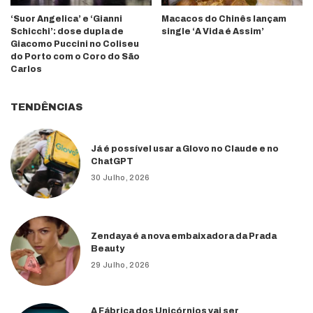
‘Suor Angelica’ e ‘Gianni
Macacos do Chinês lançam
Schicchi’: dose dupla de
single ‘A Vida é Assim’
Giacomo Puccini no Coliseu
do Porto com o Coro do São
Carlos
TENDÊNCIAS
Já é possível usar a Glovo no Claude e no
ChatGPT
30 Julho, 2026
Zendaya é a nova embaixadora da Prada
Beauty
29 Julho, 2026
A Fábrica dos Unicórnios vai ser