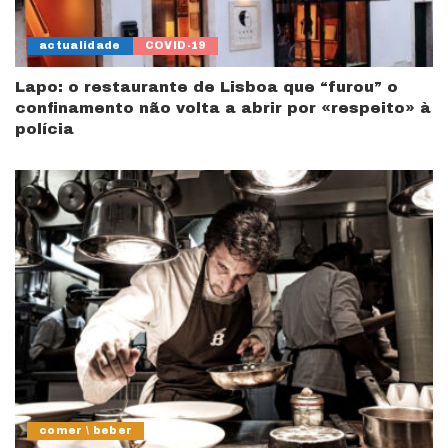
actualidade
COVID-19
Lapo: o restaurante de Lisboa que “furou” o
confinamento não volta a abrir por «respeito» à
polícia
comer \ beber