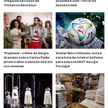
chega um set Icons de
próxima é com ‘Terror na
‘Ficheiros Secretos’
Autoestrada’
‘Playback’: o filme de Sérgio
Stellar Nitro Ultimate: esta é
Graciano sobre Carlos Paião
nova bola de futebol da Puma
já tem trailer e data de estreia
para a época 26/27 da Liga
nos cinemas
Portugal