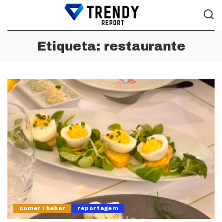
Etiqueta:
restaurante
comer \ beber
reportagem