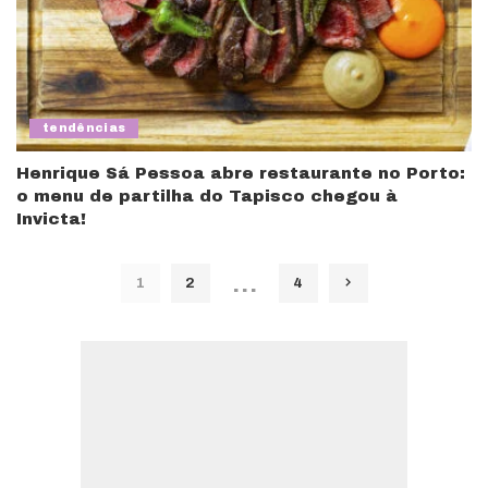
tendências
Henrique Sá Pessoa abre restaurante no Porto:
o menu de partilha do Tapisco chegou à
Invicta!
…
1
2
4