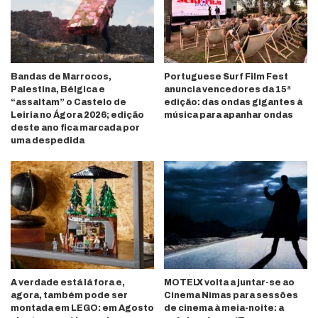
Bandas de Marrocos,
Portuguese Surf Film Fest
Palestina, Bélgica e
anuncia vencedores da 15ª
“assaltam” o Castelo de
edição: das ondas gigantes à
Leiria no Ágora 2026; edição
música para apanhar ondas
deste ano fica marcada por
uma despedida
A verdade está lá fora e,
MOTELX volta a juntar-se ao
agora, também pode ser
Cinema Nimas para sessões
montada em LEGO: em Agosto
de cinema à meia-noite: a