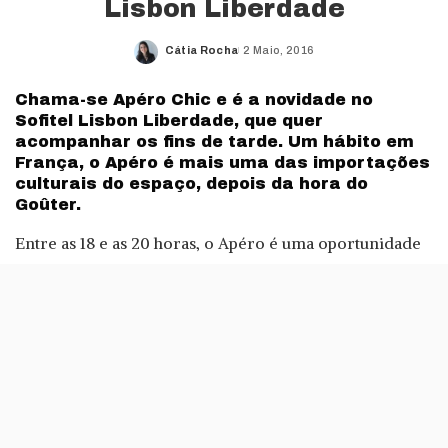
Lisbon Liberdade
Cátia Rocha
2 Maio, 2016
Posted
by
Chama-se Apéro Chic e é a novidade no
Sofitel Lisbon Liberdade, que quer
acompanhar os fins de tarde. Um hábito em
França, o Apéro é mais uma das importações
culturais do espaço, depois da hora do
Goûter.
Entre as 18 e as 20 horas, o Apéro é uma oportunidade
para relaxar e conviver com os amigos, com bebidas e
petiscos. O Apéro Chic está disponível no Bar Intra-
muros, com uma carta de cocktails que conta com as
bebidas clássicas, mas que contará com uma nova
colecção de cocktails todos os meses. Para assinalar a
chegada do Apéro Chic, o espaço sugere cocktails como
Water Lilly, que conta com vodka, vermute, sumo de