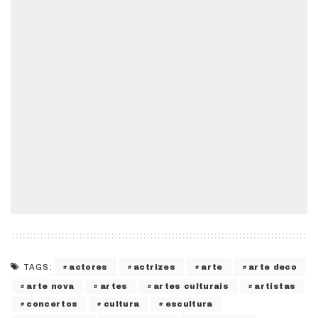
actores
actrizes
arte
arte deco
TAGS:
arte nova
artes
artes culturais
artistas
concertos
cultura
escultura