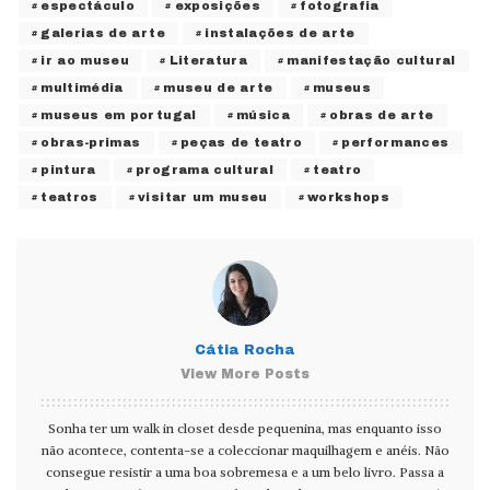
espectáculo
exposições
fotografia
galerias de arte
instalações de arte
ir ao museu
Literatura
manifestação cultural
multimédia
museu de arte
museus
museus em portugal
música
obras de arte
obras-primas
peças de teatro
performances
pintura
programa cultural
teatro
teatros
visitar um museu
workshops
Cátia Rocha
View More Posts
Sonha ter um walk in closet desde pequenina, mas enquanto isso
não acontece, contenta-se a coleccionar maquilhagem e anéis. Não
consegue resistir a uma boa sobremesa e a um belo livro. Passa a