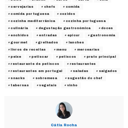
cervejarias
chefs
comida
comida portuguesa
cozidos
cozinha mediterrânica
cozinha portuguesa
culinária
degustação gastronómica
doces
enchidos
entradas
epicur
gastronomia
gourmet
grelhados
lanches
livros de receitas
menu
mercearias
peixe
petiscar
petiscos
prato principal
restaurante de petiscos
restaurantes
restaurantes em portugal
saladas
salgados
snacks
sobremesa
sugestão do chef
tabernas
vegetais
vinho
Cátia Rocha