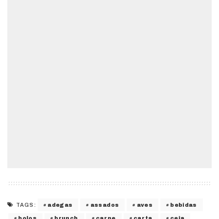
adegas
assados
aves
bebidas
TAGS:
bolos
brunch
carne
carta
ceia