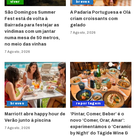
viver
breves
São Domingos Summer
A Padaria Portuguesa e Olá
Fest está de volta à
criam croissants com
Bairrada para festejar as
gelado
vindimas com um jantar
7 Agosto, 2026
numa mesa de 50 metros,
no meio das vinhas
7 Agosto, 2026
breves
reportagem
Marriott abre happy hour de
‘Pintar, Comer, Beber’ é o
Verão junto à piscina
novo ‘Comer, Orar, Amar’:
experimentámos o ‘Ceramic
7 Agosto, 2026
by Night’ do Tágide Wine &