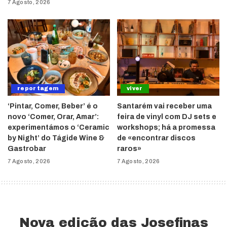
7 Agosto, 2026
reportagem
viver
‘Pintar, Comer, Beber’ é o
Santarém vai receber uma
novo ‘Comer, Orar, Amar’:
feira de vinyl com DJ sets e
experimentámos o ‘Ceramic
workshops; há a promessa
by Night’ do Tágide Wine &
de «encontrar discos
Gastrobar
raros»
7 Agosto, 2026
7 Agosto, 2026
Nova edição das Josefinas