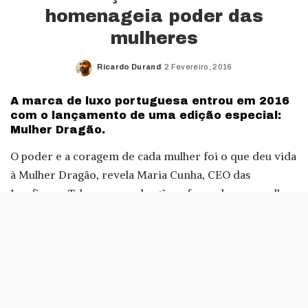
homenageia poder das
mulheres
Ricardo Durand
2 Fevereiro, 2016
Posted
by
A marca de luxo portuguesa entrou em 2016
com o lançamento de uma edição especial:
Mulher Dragão.
O poder e a coragem de cada mulher foi o que deu vida
à Mulher Dragão, revela Maria Cunha, CEO das
Josefinas: «Tal como um dragão, a força de uma mulher
é incomparável. Uma mulher é forte, mas delicada. Ela
floresce como se fosse uma flor».
Este par de sabrinas é feito à mão e tem detalhes
bordados: num dos pés, apontamentos dourados,
no outro, um dragão. «A Mulher Dragão é um símbolo