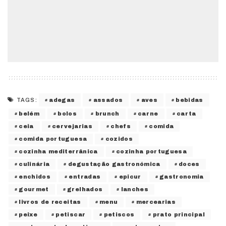
adegas
assados
aves
bebidas
TAGS:
belém
bolos
brunch
carne
carta
ceia
cervejarias
chefs
comida
comida portuguesa
cozidos
cozinha mediterrânica
cozinha portuguesa
culinária
degustação gastronómica
doces
enchidos
entradas
epicur
gastronomia
gourmet
grelhados
lanches
livros de receitas
menu
mercearias
peixe
petiscar
petiscos
prato principal